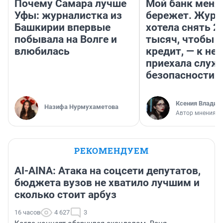
Почему Самара лучше
Мой банк меня
Уфы: журналистка из
бережет. Журн
Башкирии впервые
хотела снять 2
побывала на Волге и
тысяч, чтобы п
влюбилась
кредит, — к не
приехала служ
безопасности
Ксения Владим
Назифа Нурмухаметова
Автор мнения
РЕКОМЕНДУЕМ
AI-AINA: Атака на соцсети депутатов,
бюджета вузов не хватило лучшим и
сколько стоит арбуз
16 часов
4 627
3