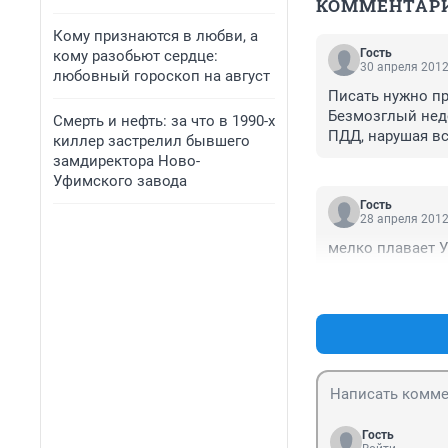
КОММЕНТАР
Кому признаются в любви, а
Гость
кому разобьют сердце:
30 апреля 2012
любовный гороскоп на август
Писать нужно пра
Безмозглый недо
Смерть и нефть: за что в 1990-х
ПДД, нарушая вс
киллер застрелил бывшего
конце концов, в
замдиректора Ново-
наказание его ро
Уфимского завода
И будет порядок
Гость
28 апреля 2012
мелко плавает 
Гость