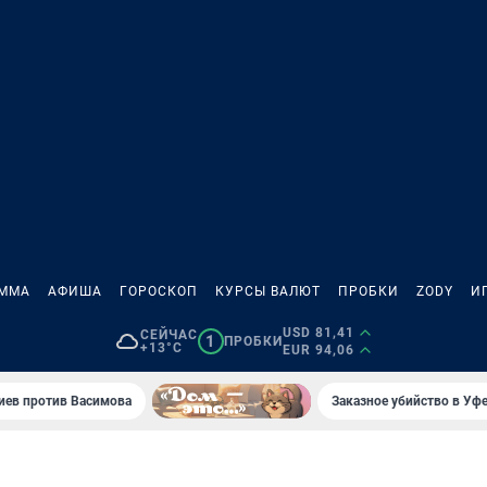
АММА
АФИША
ГОРОСКОП
КУРСЫ ВАЛЮТ
ПРОБКИ
ZODY
И
USD 81,41
СЕЙЧАС
1
ПРОБКИ
+13°C
EUR 94,06
иев против Васимова
Заказное убийство в Уфе