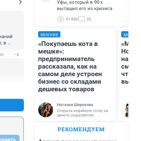
Уфы, который в 90-х
вытащил его из кризиса
31 830
23
МНЕНИЕ
МНЕНИ
наний 
«Покупаешь кота в
«Мы в
 в 
нное 
мешке»:
Нолан
+0
–0
предприниматель
настр
рассказала, как на
смотр
самом деле устроен
чтобы
бизнес со складами
выгля
дешевых товаров
+0
–1
Наталья Шорохова
Открыла кофейную точку на
деньги соцразвития
РЕКОМЕНДУЕМ
равить