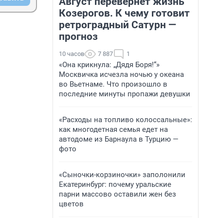
Август перевернет жизнь
Козерогов. К чему готовит
ретроградный Сатурн —
прогноз
10 часов
7 887
1
«Она крикнула: „Дядя Боря!“»
Москвичка исчезла ночью у океана
во Вьетнаме. Что произошло в
последние минуты пропажи девушки
«Расходы на топливо колоссальные»:
как многодетная семья едет на
автодоме из Барнаула в Турцию —
фото
«Сыночки-корзиночки» заполонили
Екатеринбург: почему уральские
парни массово оставили жен без
цветов