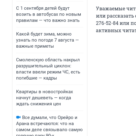
Уважаемые чита
С 1 сентября детей будут
возить в автобусах по новым
или рассказать 
правилам — что важно знать
276-52-84 или п
активных читат
Какой будет зима, можно
узнать по погоде 7 августа —
важные приметы
Смоленскую область накрыл
разрушительный циклон:
власти ввели режим ЧС, есть
погибшие — кадры
Квартиры в новостройках
начнут дешеветь — когда
ждать снижения цен
Все думали, что Орейро и
Арана встречаются: что на
самом деле связывало самую
горячую пару 90-х