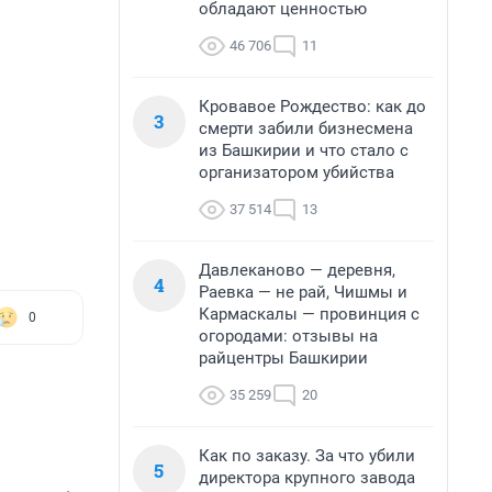
обладают ценностью
46 706
11
Кровавое Рождество: как до
3
смерти забили бизнесмена
из Башкирии и что стало с
организатором убийства
37 514
13
Давлеканово — деревня,
4
Раевка — не рай, Чишмы и
Кармаскалы — провинция с
0
огородами: отзывы на
райцентры Башкирии
35 259
20
Как по заказу. За что убили
5
директора крупного завода