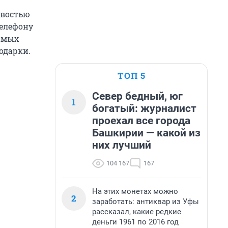
овостью
телефону
самых
одарки.
ТОП 5
Север бедный, юг
1
богатый: журналист
проехал все города
Башкирии — какой из
них лучший
104 167
167
На этих монетах можно
2
заработать: антиквар из Уфы
рассказал, какие редкие
деньги 1961 по 2016 год