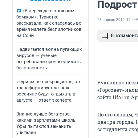
Подрост
«В переходе с вонючим
бомжом». Туристка
28 апреля 2012, 17:44
рассказала, как спасалась во
время налета беспилотников
на Сочи
8
коммент
Надвигается волна пугающих
вирусов — учёные
потребовали срочно усилить
безопасность
«Туризм не прекращается, он
Буквально неск
трансформируется»: как
«Горсовет» ином
россияне будут отдыхать в
сайта Ufa1.ru Ар
августе — ответ эксперта
Знание лучше богатства:
По его словам,
какими зарплатами школы
центра города.
Уфы пытаются заманить
сотрудники ско
учителей