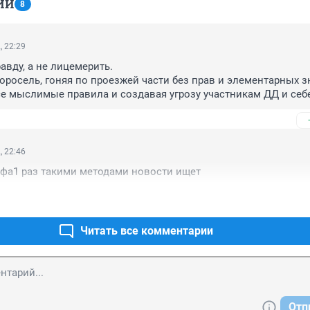
ИИ
8
, 22:29
вду, а не лицемерить. 

росель, гоняя по проезжей части без прав и элементарных з
е мыслимые правила и создавая угрозу участникам ДД и себе,
летел в иномарку. За что должны ответить и понести заслуже
дители и дорожные полицаи ... района г. Уфы. 

.
, 22:46
Уфа1 раз такими методами новости ищет
Читать все комментарии
Отп