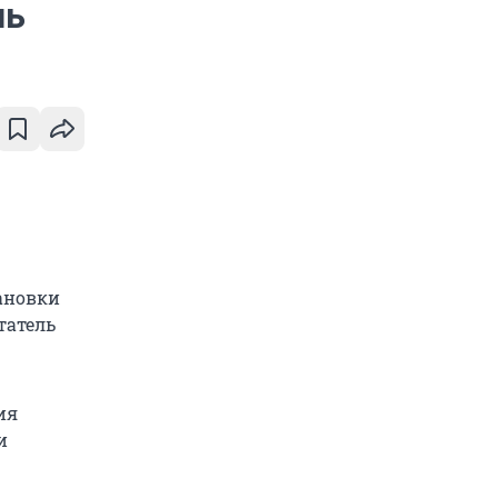
ль
тановки
татель
ия
и