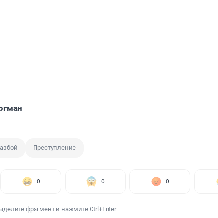
ргман
азбой
Преступление
0
0
0
ыделите фрагмент и нажмите Ctrl+Enter