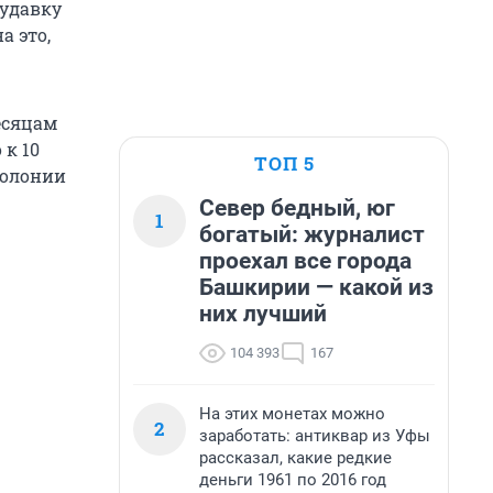
удавку
а это,
есяцам
 к 10
ТОП 5
колонии
Север бедный, юг
1
богатый: журналист
проехал все города
Башкирии — какой из
них лучший
104 393
167
На этих монетах можно
2
заработать: антиквар из Уфы
рассказал, какие редкие
деньги 1961 по 2016 год