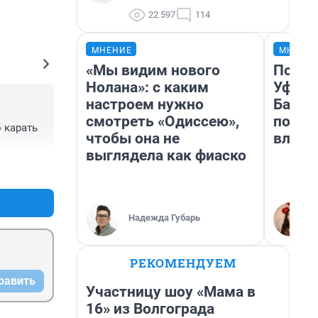
22 597
114
МНЕНИЕ
МНЕНИ
«Мы видим нового
Почем
Нолана»: с каким
Уфы: 
настроем нужно
Башки
смотреть «Одиссею»,
побыв
карать 
чтобы она не
влюби
выглядела как фиаско
+0
–0
Надежда Губарь
РЕКОМЕНДУЕМ
равить
Участницу шоу «Мама в
16» из Волгограда