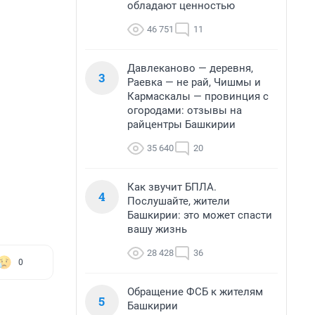
обладают ценностью
46 751
11
Давлеканово — деревня,
3
Раевка — не рай, Чишмы и
Кармаскалы — провинция с
огородами: отзывы на
райцентры Башкирии
35 640
20
Как звучит БПЛА.
4
Послушайте, жители
Башкирии: это может спасти
вашу жизнь
28 428
36
0
Обращение ФСБ к жителям
5
Башкирии