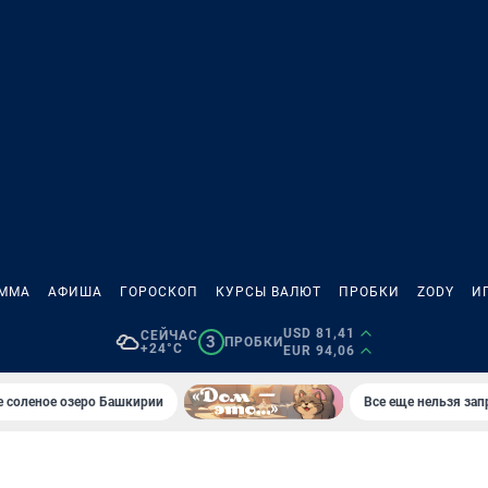
АММА
АФИША
ГОРОСКОП
КУРСЫ ВАЛЮТ
ПРОБКИ
ZODY
И
USD 81,41
СЕЙЧАС
3
ПРОБКИ
+24°C
EUR 94,06
 соленое озеро Башкирии
Все еще нельзя зап