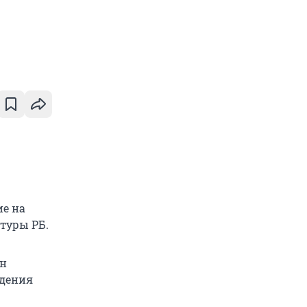
ие на
атуры РБ.
ин
адения