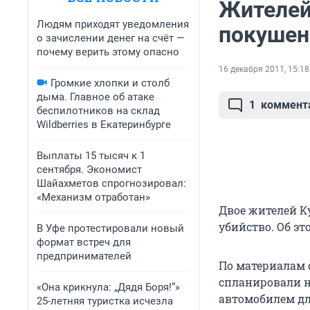
Жителей
Людям приходят уведомления
покушен
о зачислении денег на счёт —
почему верить этому опасно
16 декабря 2011, 15:18
Громкие хлопки и столб
дыма. Главное об атаке
1
коммент
беспилотников на склад
Wildberries в Екатеринбурге
Выплаты 15 тысяч к 1
сентября. Экономист
Шайахметов спрогнозировал:
«Механизм отработан»
Двое жителей К
убийство. Об эт
В Уфе протестировали новый
формат встреч для
предпринимателей
По материалам 
спланировали н
«Она крикнула: „Дядя Боря!“»
автомобилем дл
25-летняя туристка исчезла