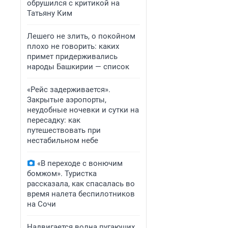
обрушился с критикой на
Татьяну Ким
Лешего не злить, о покойном
плохо не говорить: каких
примет придерживались
народы Башкирии — список
«Рейс задерживается».
Закрытые аэропорты,
неудобные ночевки и сутки на
пересадку: как
путешествовать при
нестабильном небе
«В переходе с вонючим
бомжом». Туристка
рассказала, как спасалась во
время налета беспилотников
на Сочи
Надвигается волна пугающих