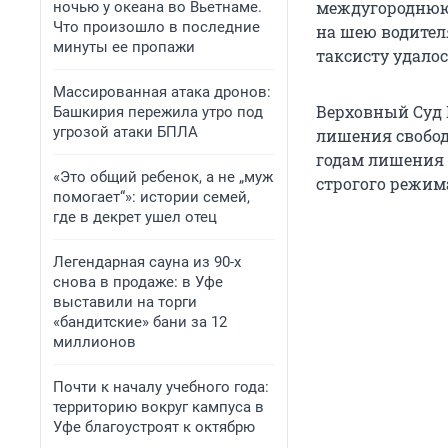
междугороднюю
ночью у океана во Вьетнаме.
Что произошло в последние
на шею водителя
минуты ее пропажи
таксисту удало
Массированная атака дронов:
Верховный Суд 
Башкирия пережила утро под
угрозой атаки БПЛА
лишения свобод
годам лишения 
«Это общий ребенок, а не „муж
строгого режим
помогает“»: истории семей,
где в декрет ушел отец
Легендарная сауна из 90-х
снова в продаже: в Уфе
выставили на торги
«бандитские» бани за 12
миллионов
Почти к началу учебного года:
территорию вокруг кампуса в
Уфе благоустроят к октябрю