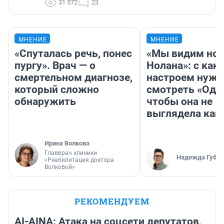
31 572
23
МНЕНИЕ
МНЕНИЕ
«Спуталась речь, понес
«Мы видим нов
пургу». Врач — о
Нолана»: с как
смертельном диагнозе,
настроем нужн
который сложно
смотреть «Оди
обнаружить
чтобы она не
выглядела как
Ирина Волкова
Главврач клиники
Надежда Губар
«Реабилитация доктора
Волковой»
РЕКОМЕНДУЕМ
AI-AINA: Атака на соцсети депутатов,