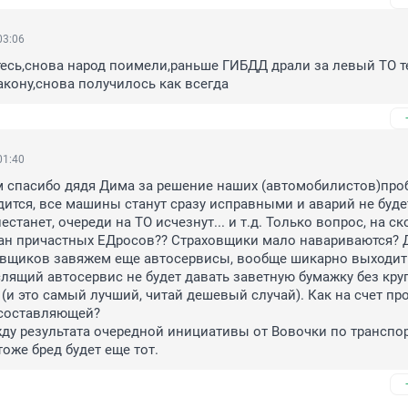
03:06
есь,снова народ поимели,раньше ГИБДД драли за левый ТО те
закону,снова получилось как всегда
01:40
 спасибо дядя Дима за решение наших (автомобилистов)проб
дится, все машины станут сразу исправными и аварий не будет
естанет, очереди на ТО исчезнут... и т.д. Только вопрос, на ск
ан причастных ЕДросов?? Страховщики мало навариваются? Д
овщиков завяжем еще автосервисы, вообще шикарно выходит.
ящий автосервис не будет давать заветную бумажку без круга
 (и это самый лучший, читай дешевый случай). Как на счет про
составляющей?

ду результата очередной инициативы от Вовочки по транспор
тоже бред будет еще тот.