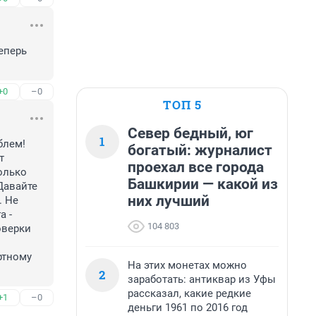
перь 
+0
–0
ТОП 5
Север бедный, юг
1
лем! 
богатый: журналист
 
проехал все города
олько 
Башкирии — какой из
авайте 
них лучший
 Не 
 - 
104 803
верки 
тному 
На этих монетах можно
2
заработать: антиквар из Уфы
рассказал, какие редкие
+1
–0
деньги 1961 по 2016 год