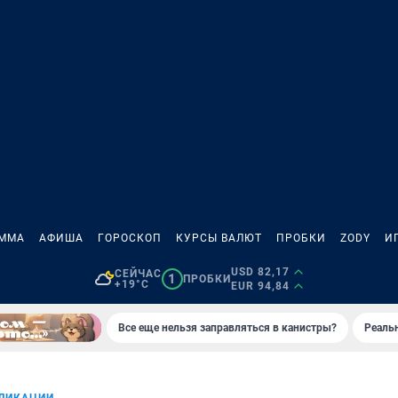
АММА
АФИША
ГОРОСКОП
КУРСЫ ВАЛЮТ
ПРОБКИ
ZODY
И
USD 82,17
СЕЙЧАС
1
ПРОБКИ
+19°C
EUR 94,84
Все еще нельзя заправляться в канистры?
Реаль