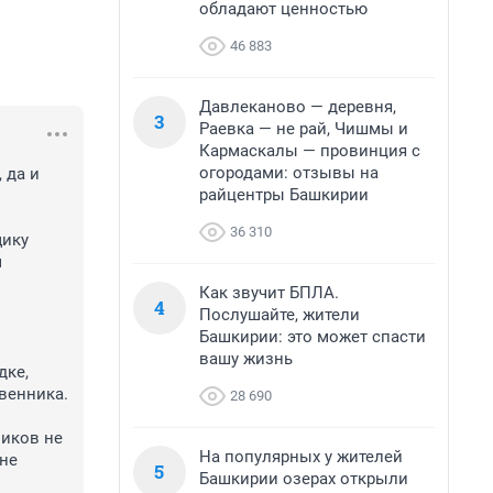
обладают ценностью
46 883
Давлеканово — деревня,
3
Раевка — не рай, Чишмы и
Кармаскалы — провинция с
огородами: отзывы на
да и 
райцентры Башкирии
36 310
ику 
 
Как звучит БПЛА.
4
Послушайте, жители
Башкирии: это может спасти
вашу жизнь
ке, 
енника.

28 690
иков не 
На популярных у жителей
не 
5
Башкирии озерах открыли