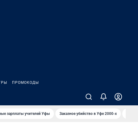
ГРЫ
ПРОМОКОДЫ
ные зарплаты учителей Уфы
Заказное убийство в Уфе 2000-х
Каким