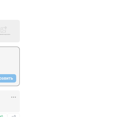
равить
+0
–0