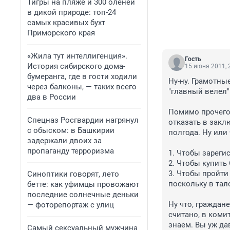
Тигры на пляже и 300 оленей
в дикой природе: топ-24
самых красивых бухт
Приморского края
«Жила тут интеллигенция».
Гость
История сибирского дома-
15 июня 2011, 
бумеранга, где в гости ходили
Ну-ну. Грамотны
через балконы, — таких всего
"главный велел".
два в России
Помимо прочего,
Спецназ Росгвардии нагрянул
отказать в закл
с обыском: в Башкирии
полгода. Ну или 
задержали двоих за
пропаганду терроризма
1. Чтобы зареги
2. Чтобы купить 
3. Чтобы пройти
Синоптики говорят, лето
поскольку в тал
бетте: как уфимцы провожают
последние солнечные деньки
Ну что, граждан
— фоторепортаж с улиц
считано, в коми
знаем. Вы уж дав
Самый сексуальный мужчина