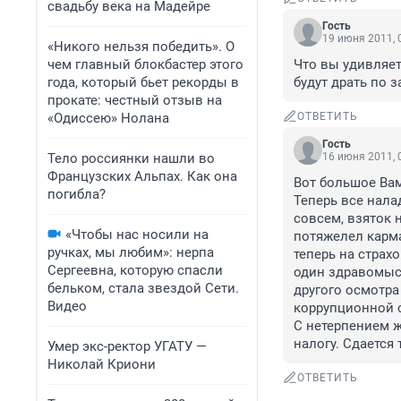
свадьбу века на Мадейре
Гость
19 июня 2011, 
«Никого нельзя победить». О
чем главный блокбастер этого
Что вы удивляет
года, который бьет рекорды в
будут драть по 
прокате: честный отзыв на
«Одиссею» Нолана
ОТВЕТИТЬ
Гость
Тело россиянки нашли во
16 июня 2011, 
Французских Альпах. Как она
Вот большое Вам
погибла?
Теперь все нала
совсем, взяток н
«Чтобы нас носили на
потяжелел карм
ручках, мы любим»: нерпа
теперь на страх
Сергеевна, которую спасли
один здравомысл
бельком, стала звездой Сети.
другого осмотра
Видео
коррупционной 
С нетерпением ж
налогу. Сдается 
Умер экс-ректор УГАТУ —
Николай Криони
ОТВЕТИТЬ