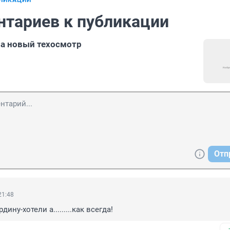
БЛИКАЦИИ
нтариев к публикации
а новый техосмотр
Отп
21:48
ину-хотели а.........как всегда!