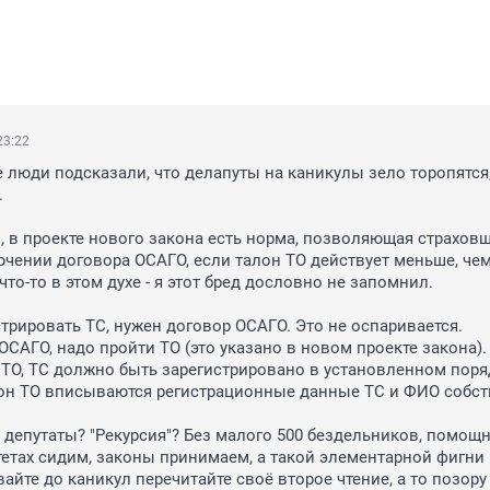
23:22
е люди подсказали, что делапуты на каникулы зело торопятся, 


 в проекте нового закона есть норма, позволяющая страховщ
ючении договора ОСАГО, если талон ТО действует меньше, чем
что-то в этом духе - я этот бред дословно не запомнил.

стрировать ТС, нужен договор ОСАГО. Это не оспаривается.

ОСАГО, надо пройти ТО (это указано в новом проекте закона).

 ТО, ТС должно быть зарегистрировано в установленном поряд
он ТО вписываются регистрационные данные ТС и ФИО собств
е депутаты? "Рекурсия"? Без малого 500 бездельников, помощн
тетах сидим, законы принимаем, а такой элементарной фигни 
айте до каникул перечитайте своё второе чтение, а то позору 