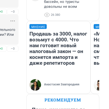
бассейн, но туристы
довольны не всем
+0
–0
26 380
МНЕНИЕ
МНЕНИ
тельного 
Продашь за 3000, налог
«Мы в
ии? Или 
возьмут с 4000. Что
Нолан
нам готовит новый
настр
+0
–0
налоговый закон — он
смотр
коснется импорта и
чтобы
даже репетиторов
выгля
Анастасия Завгородняя
РЕКОМЕНДУЕМ