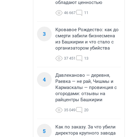
обладают ценностью
46 667
11
Кровавое Рождество: как до
3
смерти забили бизнесмена
из Башкирии и что стало с
организатором убийства
37 451
13
Давлеканово — деревня,
4
Раевка — не рай, Чишмы и
Кармаскалы — провинция с
огородами: отзывы на
райцентры Башкирии
35 049
20
Как по заказу. За что убили
5
директора крупного завода