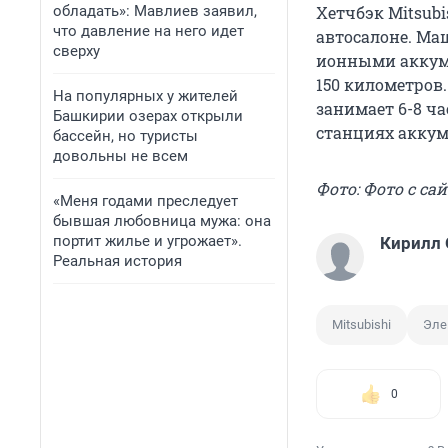
обладать»: Мавлиев заявил,
Хетчбэк Mitsubi
что давление на него идет
автосалоне. Ма
сверху
ионными аккуму
150 километров
На популярных у жителей
занимает 6-8 ч
Башкирии озерах открыли
станциях аккум
бассейн, но туристы
довольны не всем
Фото: Фото с са
«Меня годами преследует
бывшая любовница мужа: она
портит жилье и угрожает».
Кирилл
Реальная история
Mitsubishi
Эле
0