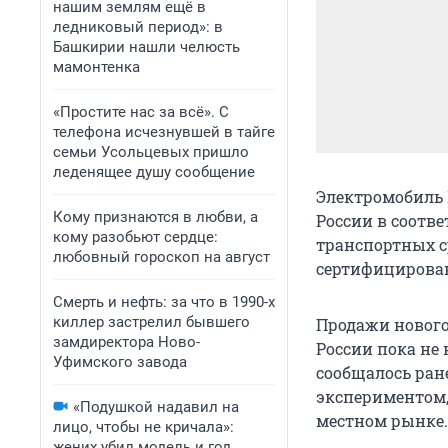
нашим землям ещё в
ледниковый период»: в
Башкирии нашли челюсть
мамонтенка
«Простите нас за всё». С
телефона исчезнувшей в тайге
семьи Усольцевых пришло
леденящее душу сообщение
Электромобиль 
Кому признаются в любви, а
России в соотв
кому разобьют сердце:
транспортных с
любовный гороскоп на август
сертифицирован
Смерть и нефть: за что в 1990-х
киллер застрелил бывшего
Продажи нового 
замдиректора Ново-
России пока не 
Уфимского завода
сообщалось ран
экспериментом,
«Подушкой надавил на
местном рынке.
лицо, чтобы не кричала»:
жених убил модель и год