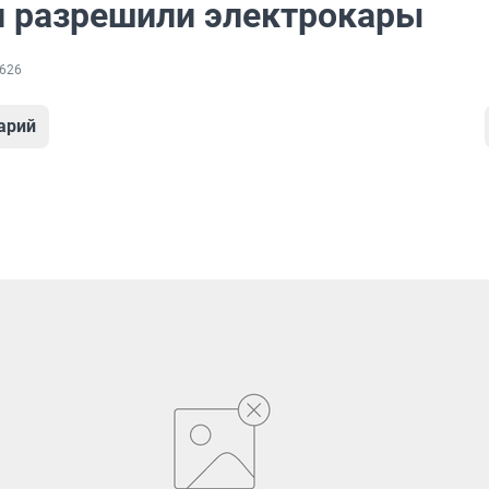
и разрешили электрокары
626
арий