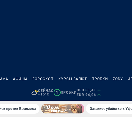
АММА
АФИША
ГОРОСКОП
КУРСЫ ВАЛЮТ
ПРОБКИ
ZODY
И
USD 81,41
СЕЙЧАС
1
ПРОБКИ
+15°C
EUR 94,06
иев против Васимова
Заказное убийство в Уфе