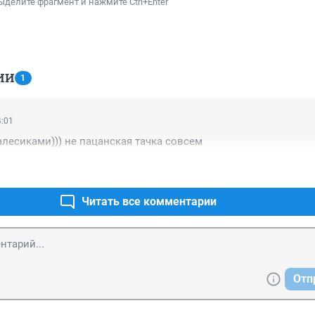
ыделите фрагмент и нажмите Ctrl+Enter
ИИ
1
4:01
калесиками))) не пацанская тачка совсем
Читать все комментарии
Отп