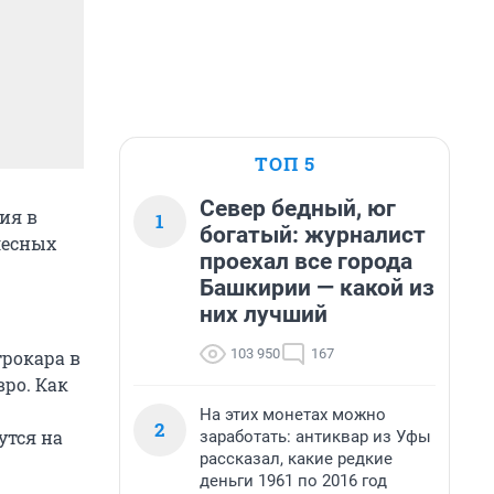
ТОП 5
Север бедный, юг
ия в
1
богатый: журналист
лесных
проехал все города
Башкирии — какой из
них лучший
103 950
167
трокара в
вро. Как
На этих монетах можно
2
утся на
заработать: антиквар из Уфы
рассказал, какие редкие
деньги 1961 по 2016 год