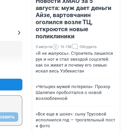
Новости ХМАО за 5
августа: муж дает деньги
Айзе, вартовчанин
оголился возле ТЦ,
откроются новые
поликлиники
5 августа
16 158
Обсудить
«Я не жалуюсь». Строитель лишился
рук и ног и стал звездой соцсетей:
как он живет и почему его семью
+0
–0
искал весь Узбекистан
«Четырех мужей потеряла»: Прохор
Шаляпин проболтался о новой
возлюбленной
«Все еще в шоке»: сыну Трусовой
равить
исполнился год — трогательный пост
и фото