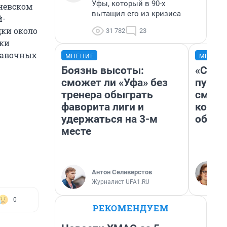
Уфы, который в 90-х
еневском
вытащил его из кризиса
й-
дки около
31 782
23
тки
правочных
МНЕНИЕ
МНЕНИ
Боязнь высоты:
«Спут
сможет ли «Уфа» без
пургу»
тренера обыграть
смерт
фаворита лиги и
котор
удержаться на 3-м
обнар
месте
Антон Селиверстов
Журналист UFA1.RU
0
РЕКОМЕНДУЕМ