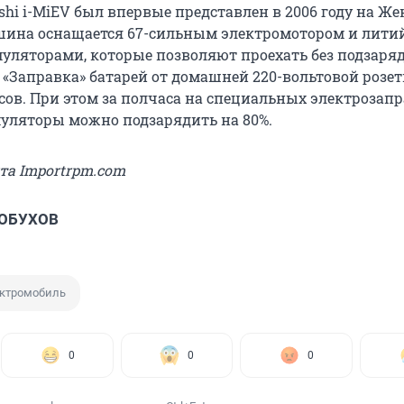
shi i-MiEV был впервые представлен в 2006 году на Ж
шина оснащается 67-сильным электромотором и лити
ляторами, которые позволяют проехать без подзаря
. «Заправка» батарей от домашней 220-вольтовой розе
асов. При этом за полчаса на специальных электроза
уляторы можно подзарядить на 80%.
йта Importrpm.com
 ОБУХОВ
ктромобиль
0
0
0