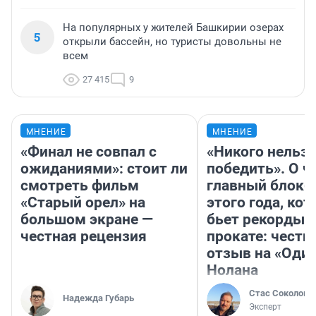
На популярных у жителей Башкирии озерах
5
открыли бассейн, но туристы довольны не
всем
27 415
9
МНЕНИЕ
МНЕНИЕ
«Финал не совпал с
«Никого нельз
ожиданиями»: стоит ли
победить». О ч
смотреть фильм
главный блокб
«Старый орел» на
этого года, ко
большом экране —
бьет рекорды 
честная рецензия
прокате: честн
отзыв на «Оди
Нолана
Стас Соколов
Надежда Губарь
Эксперт