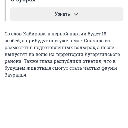
Узнать
Зубр — парнокопытное млекопитающее рода
Со слов Хабирова, в первой партии будет 18
бизонов, последний представитель диких
особей, а прибудут они уже в мае. Сначала их
быков в Европе. По данным информагентства
разместят в подготовленных вольерах, а после
«
БелТА
», в Белоруссии обитает почти четверть
выпустят на волю на территории Кугарчинского
мировой популяции этого животного, для
района. Также глава республики ответил, что в
страны он является также важным
будущем животные смогут стать частью фауны
культурным символом.
Зауралья.