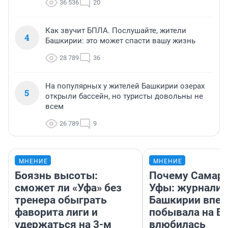
36 536
20
Как звучит БПЛА. Послушайте, жители
4
Башкирии: это может спасти вашу жизнь
28 789
36
На популярных у жителей Башкирии озерах
5
открыли бассейн, но туристы довольны не
всем
26 789
9
МНЕНИЕ
МНЕНИЕ
Боязнь высоты:
Почему Самара
сможет ли «Уфа» без
Уфы: журналис
тренера обыграть
Башкирии впе
фаворита лиги и
побывала на Во
удержаться на 3-м
влюбилась