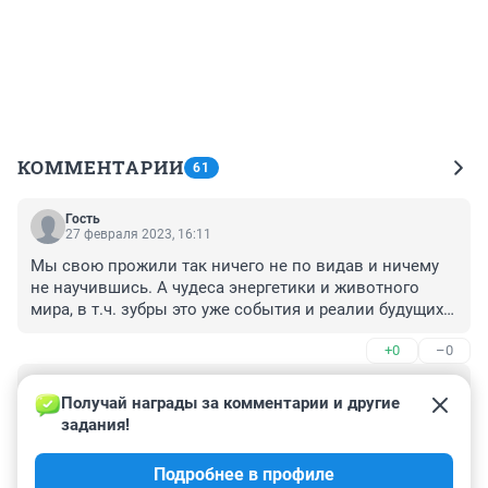
КОММЕНТАРИИ
61
Гость
27 февраля 2023, 16:11
Мы свою прожили так ничего не по видав и ничему 
не научившись. А чудеса энергетики и животного 
мира, в т.ч. зубры это уже события и реалии будущих 
поколений.
+0
–0
Гость
26 февраля 2023, 13:22
Получай награды за комментарии и другие 
задания!
Ого, круто будет 

Надо будет не упустить этот момент и посмотреть на 
Подробнее в профиле
зубров