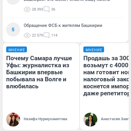
28 393
36
Обращение ФСБ к жителям Башкирии
5
22 579
114
МНЕНИЕ
МНЕНИЕ
Почему Самара лучше
Продашь за 3000
Уфы: журналистка из
возьмут с 4000.
Башкирии впервые
нам готовит но
побывала на Волге и
налоговый зако
влюбилась
коснется импор
даже репетитор
Назифа Нурмухаметова
Анастасия Завг