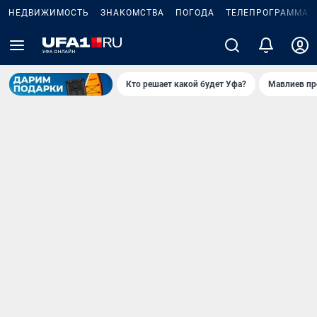
НЕДВИЖИМОСТЬ
ЗНАКОМСТВА
ПОГОДА
ТЕЛЕПРОГРАММА
Кто решает какой будет Уфа?
Мавлиев пр