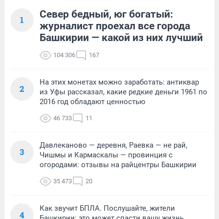
Север бедный, юг богатый:
1
журналист проехал все города
Башкирии — какой из них лучший
104 306
167
На этих монетах можно заработать: антиквар
2
из Уфы рассказал, какие редкие деньги 1961 по
2016 год обладают ценностью
46 733
11
Давлеканово — деревня, Раевка — не рай,
3
Чишмы и Кармаскалы — провинция с
огородами: отзывы на райцентры Башкирии
35 473
20
Как звучит БПЛА. Послушайте, жители
4
Башкирии: это может спасти вашу жизнь