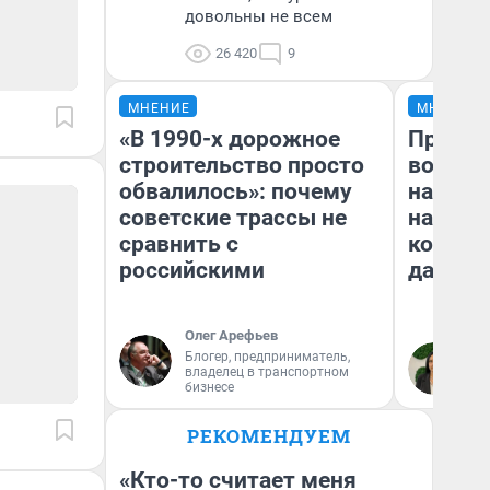
довольны не всем
26 420
9
МНЕНИЕ
МНЕНИЕ
«В 1990-х дорожное
Продаш
строительство просто
возьмут
обвалилось»: почему
нам го
советские трассы не
налого
сравнить с
коснет
российскими
даже р
Олег Арефьев
Блогер, предприниматель,
Ан
владелец в транспортном
бизнесе
РЕКОМЕНДУЕМ
«Кто-то считает меня