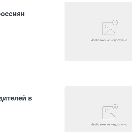
россиян
дителей в