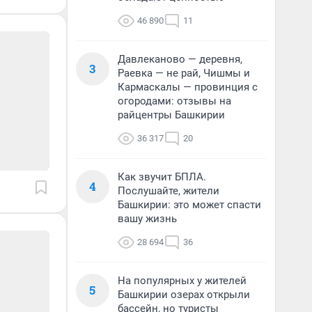
46 890
11
Давлеканово — деревня,
3
Раевка — не рай, Чишмы и
Кармаскалы — провинция с
огородами: отзывы на
райцентры Башкирии
36 317
20
Как звучит БПЛА.
4
Послушайте, жители
Башкирии: это может спасти
вашу жизнь
28 694
36
На популярных у жителей
5
Башкирии озерах открыли
бассейн, но туристы