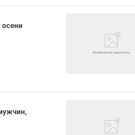
 осени
мужчин,