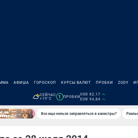
АММА
АФИША
ГОРОСКОП
КУРСЫ ВАЛЮТ
ПРОБКИ
ZODY
И
USD 82,17
СЕЙЧАС
1
ПРОБКИ
+19°C
EUR 94,84
Все еще нельзя заправляться в канистры?
Реаль