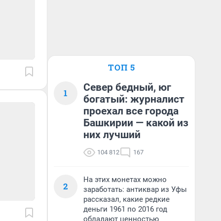
ТОП 5
Север бедный, юг
1
богатый: журналист
проехал все города
Башкирии — какой из
них лучший
104 812
167
На этих монетах можно
2
заработать: антиквар из Уфы
рассказал, какие редкие
деньги 1961 по 2016 год
обладают ценностью