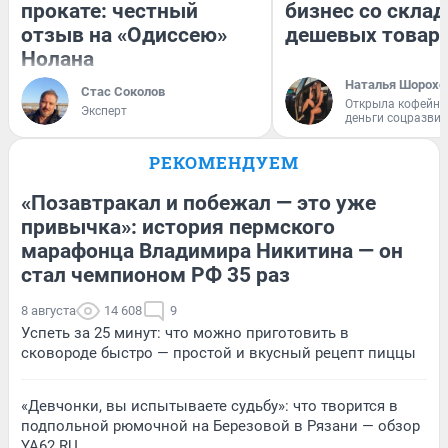
прокате: честный
бизнес со скла
отзыв на «Одиссею»
дешевых товар
Нолана
Наталья Шорохо
Стас Соколов
Открыла кофейну
Эксперт
деньги соцразви
РЕКОМЕНДУЕМ
«Позавтракал и побежал — это уже
привычка»: история пермского
марафонца Владимира Никитина — он
стал чемпионом РФ 35 раз
8 августа
14 608
9
Успеть за 25 минут: что можно приготовить в
сковороде быстро — простой и вкусный рецепт пиццы
«Девчонки, вы испытываете судьбу»: что творится в
подпольной рюмочной на Березовой в Рязани — обзор
YA62.RU