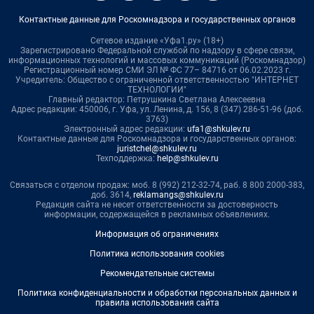
Контактные данные для Роскомнадзора и государственных органов
Сетевое издание «Уфа1.ру» (18+)
Зарегистрировано Федеральной службой по надзору в сфере связи,
информационных технологий и массовых коммуникаций (Роскомнадзор)
Регистрационный номер СМИ ЭЛ № ФС 77– 84716 от 06.02.2023 г.
Учредитель: Общество с ограниченной ответственностью "ИНТЕРНЕТ
ТЕХНОЛОГИИ"
Главный редактор: Петрушкина Светлана Алексеевна
Адрес редакции: 450006, г. Уфа, ул. Ленина, д. 156, 8 (347) 286-51-96 (доб.
3763)
Электронный адрес редакции:
ufa1@shkulev.ru
Контактные данные для Роскомнадзора и государственных органов:
juristchel@shkulev.ru
Техподдержка:
help@shkulev.ru
Связаться с отделом продаж: моб. 8 (992) 212-32-74, раб. 8 800 2000-383,
доб. 3614,
reklamangs@shkulev.ru
Редакция сайта не несет ответственности за достоверность
информации, содержащейся в рекламных объявлениях.
Информация об ограничениях
Политика использования cookies
Рекомендательные системы
Политика конфиденциальности и обработки персональных данных и
правила использования сайта