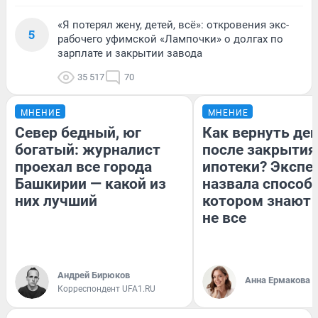
«Я потерял жену, детей, всё»: откровения экс-
5
рабочего уфимской «Лампочки» о долгах по
зарплате и закрытии завода
35 517
70
МНЕНИЕ
МНЕНИЕ
Север бедный, юг
Как вернуть де
богатый: журналист
после закрытия
проехал все города
ипотеки? Экспе
Башкирии — какой из
назвала способ,
них лучший
котором знают 
не все
Андрей Бирюков
Анна Ермакова
Корреспондент UFA1.RU