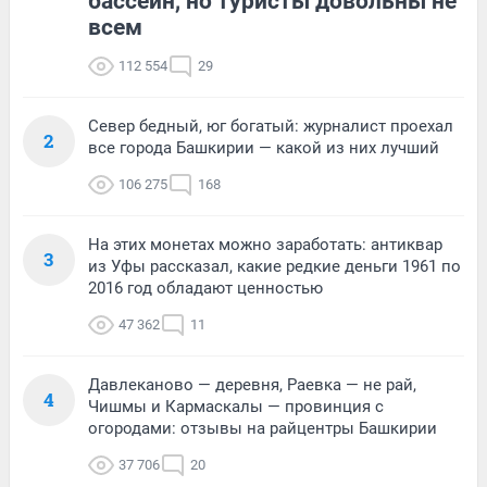
бассейн, но туристы довольны не
всем
112 554
29
Север бедный, юг богатый: журналист проехал
2
все города Башкирии — какой из них лучший
106 275
168
На этих монетах можно заработать: антиквар
3
из Уфы рассказал, какие редкие деньги 1961 по
2016 год обладают ценностью
47 362
11
Давлеканово — деревня, Раевка — не рай,
4
Чишмы и Кармаскалы — провинция с
огородами: отзывы на райцентры Башкирии
37 706
20