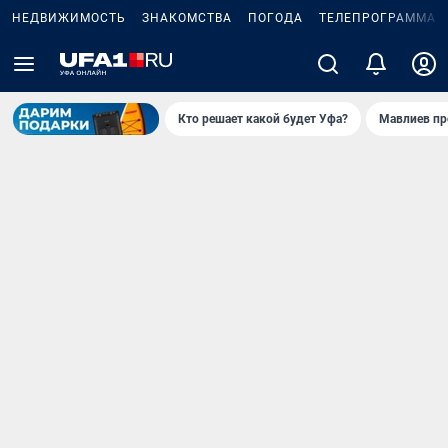
НЕДВИЖИМОСТЬ
ЗНАКОМСТВА
ПОГОДА
ТЕЛЕПРОГРАММА
Кто решает какой будет Уфа?
Мавлиев пр