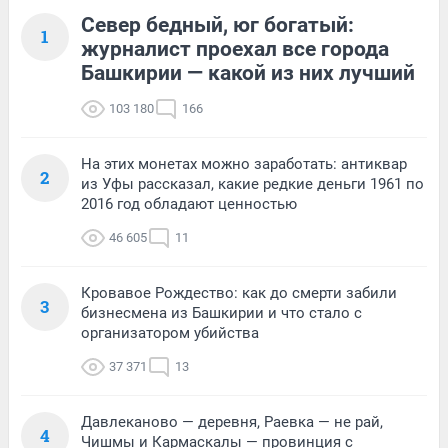
Север бедный, юг богатый:
1
журналист проехал все города
Башкирии — какой из них лучший
103 180
166
На этих монетах можно заработать: антиквар
2
из Уфы рассказал, какие редкие деньги 1961 по
2016 год обладают ценностью
46 605
11
Кровавое Рождество: как до смерти забили
3
бизнесмена из Башкирии и что стало с
организатором убийства
37 371
13
Давлеканово — деревня, Раевка — не рай,
4
Чишмы и Кармаскалы — провинция с