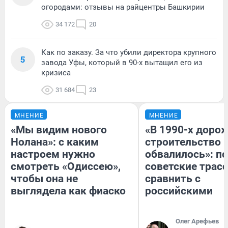
огородами: отзывы на райцентры Башкирии
34 172
20
Как по заказу. За что убили директора крупного
5
завода Уфы, который в 90-х вытащил его из
кризиса
31 684
23
МНЕНИЕ
МНЕНИЕ
«Мы видим нового
«В 1990-х доро
Нолана»: с каким
строительство 
настроем нужно
обвалилось»: п
смотреть «Одиссею»,
советские трас
чтобы она не
сравнить с
выглядела как фиаско
российскими
Олег Арефьев