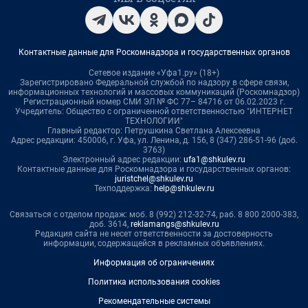
Контактные данные для Роскомнадзора и государственных органов
Сетевое издание «Уфа1.ру» (18+)
Зарегистрировано Федеральной службой по надзору в сфере связи,
информационных технологий и массовых коммуникаций (Роскомнадзор)
Регистрационный номер СМИ ЭЛ № ФС 77– 84716 от 06.02.2023 г.
Учредитель: Общество с ограниченной ответственностью "ИНТЕРНЕТ
ТЕХНОЛОГИИ"
Главный редактор: Петрушкина Светлана Алексеевна
Адрес редакции: 450006, г. Уфа, ул. Ленина, д. 156, 8 (347) 286-51-96 (доб.
3763)
Электронный адрес редакции:
ufa1@shkulev.ru
Контактные данные для Роскомнадзора и государственных органов:
juristchel@shkulev.ru
Техподдержка:
help@shkulev.ru
Связаться с отделом продаж: моб. 8 (992) 212-32-74, раб. 8 800 2000-383,
доб. 3614,
reklamangs@shkulev.ru
Редакция сайта не несет ответственности за достоверность
информации, содержащейся в рекламных объявлениях.
Информация об ограничениях
Политика использования cookies
Рекомендательные системы