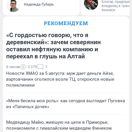
Блогер, предприн
Надежда Губарь
владелец в тран
бизнесе
РЕКОМЕНДУЕМ
«С гордостью говорю, что я
деревенский»: зачем северянин
оставил нефтяную компанию и
переехал в глушь на Алтай
6 часов
3 275
1
Новости ХМАО за 5 августа: муж дает деньги Айзе,
вартовчанин оголился возле ТЦ, откроются новые
поликлиники
«Меня бесила моя роль»: как сегодня выглядит Пуговка
из «Папиных дочек»
Медведицу Майю, жившую на цепи в Приморье,
познакомили с гималайским медведем Фиником