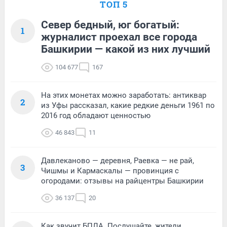
ТОП 5
Север бедный, юг богатый:
1
журналист проехал все города
Башкирии — какой из них лучший
104 677
167
На этих монетах можно заработать: антиквар
2
из Уфы рассказал, какие редкие деньги 1961 по
2016 год обладают ценностью
46 843
11
Давлеканово — деревня, Раевка — не рай,
3
Чишмы и Кармаскалы — провинция с
огородами: отзывы на райцентры Башкирии
36 137
20
Как звучит БПЛА. Послушайте, жители