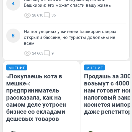
4
Башкирии: это может спасти вашу жизнь
28 610
36
На популярных у жителей Башкирии озерах
5
открыли бассейн, но туристы довольны не
всем
24 663
9
МНЕНИЕ
МНЕНИЕ
«Покупаешь кота в
Продашь за 3000
мешке»:
возьмут с 4000.
предприниматель
нам готовит но
рассказала, как на
налоговый зако
самом деле устроен
коснется импор
бизнес со складами
даже репетитор
дешевых товаров