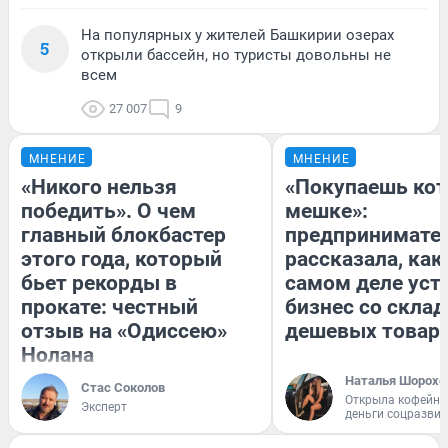
На популярных у жителей Башкирии озерах
5
открыли бассейн, но туристы довольны не
всем
27 007
9
МНЕНИЕ
МНЕНИЕ
«Никого нельзя
«Покупаешь кот
победить». О чем
мешке»:
главный блокбастер
предпринимате
этого года, который
рассказала, как
бьет рекорды в
самом деле уст
прокате: честный
бизнес со скла
отзыв на «Одиссею»
дешевых товар
Нолана
Наталья Шорохо
Стас Соколов
Открыла кофейну
Эксперт
деньги соцразви