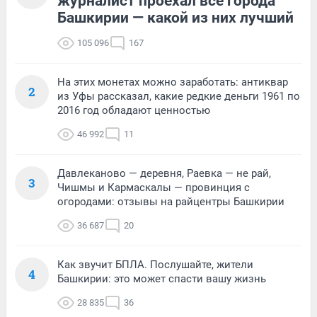
журналист проехал все города
Башкирии — какой из них лучший
105 096
167
На этих монетах можно заработать: антиквар
2
из Уфы рассказал, какие редкие деньги 1961 по
2016 год обладают ценностью
46 992
11
Давлеканово — деревня, Раевка — не рай,
3
Чишмы и Кармаскалы — провинция с
огородами: отзывы на райцентры Башкирии
36 687
20
Как звучит БПЛА. Послушайте, жители
4
Башкирии: это может спасти вашу жизнь
28 835
36