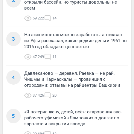
2
открыли бассейн, но туристы довольны не
всем
59 222
14
На этих монетах можно заработать: антиквар
3
из Уфы рассказал, какие редкие деньги 1961 по
2016 год обладают ценностью
47 249
11
Давлеканово — деревня, Раевка — не рай,
4
Чишмы и Кармаскалы — провинция с
огородами: отзывы на райцентры Башкирии
37 426
20
«Я потерял жену, детей, всё»: откровения экс-
5
рабочего уфимской «Лампочки» о долгах по
зарплате и закрытии завода
29 684
63