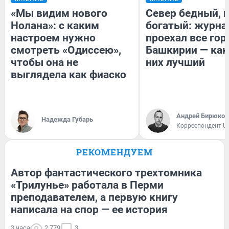
«Мы видим нового
Север бедный, 
Нолана»: с каким
богатый: журна
настроем нужно
проехал все гор
смотреть «Одиссею»,
Башкирии — как
чтобы она не
них лучший
выглядела как фиаско
Андрей Бирюков
Надежда Губарь
Корреспондент U
РЕКОМЕНДУЕМ
Автор фантастического трехтомника
«Трилунье» работала в Перми
преподавателем, а первую книгу
написала на спор — ее история
3 часа
2 779
3