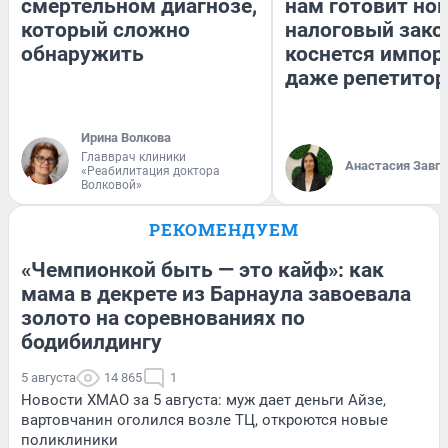
смертельном диагнозе,
нам готовит но
который сложно
налоговый зако
обнаружить
коснется импор
даже репетитор
Ирина Волкова
Главврач клиники
Анастасия Завг
«Реабилитация доктора
Волковой»
РЕКОМЕНДУЕМ
«Чемпионкой быть — это кайф»: как
мама в декрете из Барнаула завоевала
золото на соревнованиях по
бодибилдингу
5 августа
14 865
1
Новости ХМАО за 5 августа: муж дает деньги Айзе,
вартовчанин оголился возле ТЦ, откроются новые
поликлиники