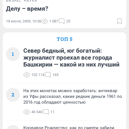
БИЗНЕС
НАУКА
Делу – время?
18 июля, 2009, 10:36
1 087
25
ТОП 5
Север бедный, юг богатый:
1
журналист проехал все города
Башкирии — какой из них лучший
102 114
165
На этих монетах можно заработать: антиквар
2
из Уфы рассказал, какие редкие деньги 1961 по
2016 год обладают ценностью
46 540
11
Кровавое Рождество: как до смерти забили