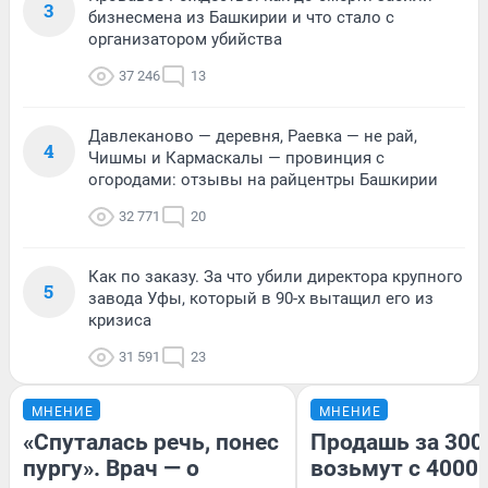
3
бизнесмена из Башкирии и что стало с
организатором убийства
37 246
13
Давлеканово — деревня, Раевка — не рай,
4
Чишмы и Кармаскалы — провинция с
огородами: отзывы на райцентры Башкирии
32 771
20
Как по заказу. За что убили директора крупного
5
завода Уфы, который в 90-х вытащил его из
кризиса
31 591
23
МНЕНИЕ
МНЕНИЕ
«Спуталась речь, понес
Продашь за 3000
пургу». Врач — о
возьмут с 4000.