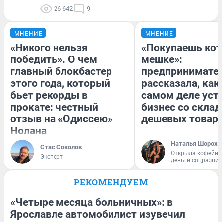
26 642
9
МНЕНИЕ
МНЕНИЕ
«Никого нельзя
«Покупаешь кот
победить». О чем
мешке»:
главный блокбастер
предпринимате
этого года, который
рассказала, как
бьет рекорды в
самом деле уст
прокате: честный
бизнес со скла
отзыв на «Одиссею»
дешевых товар
Нолана
Наталья Шорохо
Стас Соколов
Открыла кофейну
Эксперт
деньги соцразви
РЕКОМЕНДУЕМ
«Четыре месяца больничных»: в
Ярославле автомобилист изувечил