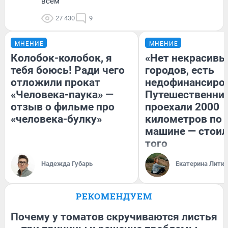
всем
27 430
9
МНЕНИЕ
МНЕНИЕ
Колобок-колобок, я
«Нет некрасивы
тебя боюсь! Ради чего
городов, есть
отложили прокат
недофинансиро
«Человека-паука» —
Путешественни
отзыв о фильме про
проехали 2000
«человека-булку»
километров по 
машине — стоил
того
Надежда Губарь
Екатерина Литк
РЕКОМЕНДУЕМ
Почему у томатов скручиваются листья