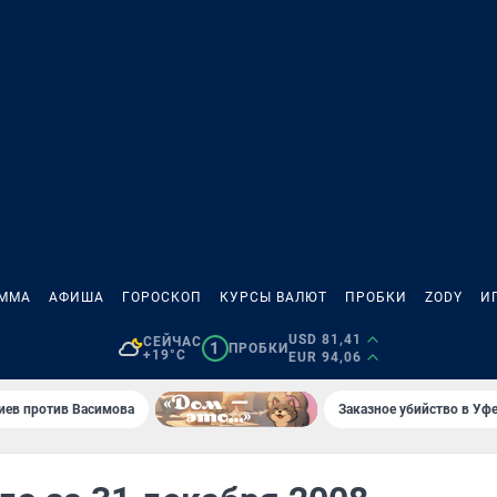
АММА
АФИША
ГОРОСКОП
КУРСЫ ВАЛЮТ
ПРОБКИ
ZODY
И
USD 81,41
СЕЙЧАС
1
ПРОБКИ
+19°C
EUR 94,06
иев против Васимова
Заказное убийство в Уфе