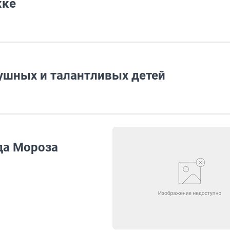
жке
ушных и талантливых детей
да Мороза