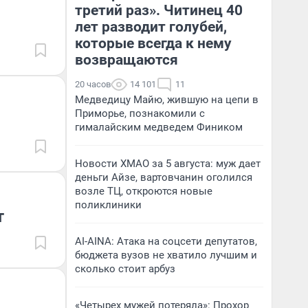
третий раз». Читинец 40
лет разводит голубей,
которые всегда к нему
возвращаются
20 часов
14 101
11
Медведицу Майю, жившую на цепи в
Приморье, познакомили с
гималайским медведем Фиником
Новости ХМАО за 5 августа: муж дает
деньги Айзе, вартовчанин оголился
возле ТЦ, откроются новые
поликлиники
т
AI-AINA: Атака на соцсети депутатов,
бюджета вузов не хватило лучшим и
сколько стоит арбуз
«Четырех мужей потеряла»: Прохор