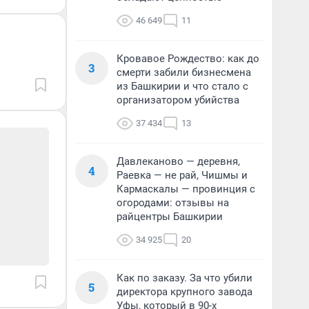
46 649
11
Кровавое Рождество: как до
3
смерти забили бизнесмена
из Башкирии и что стало с
организатором убийства
37 434
13
Давлеканово — деревня,
4
Раевка — не рай, Чишмы и
Кармаскалы — провинция с
огородами: отзывы на
райцентры Башкирии
34 925
20
Как по заказу. За что убили
5
директора крупного завода
Уфы, который в 90-х