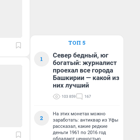
ТОП 5
Север бедный, юг
1
богатый: журналист
проехал все города
Башкирии — какой из
них лучший
103 859
167
На этих монетах можно
2
заработать: антиквар из Уфы
рассказал, какие редкие
деньги 1961 по 2016 год
обладают ценностью