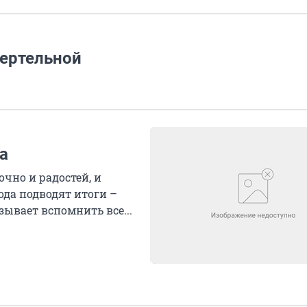
мертельной
а
чно и радостей, и
ода подводят итоги –
ывает вспомнить все...