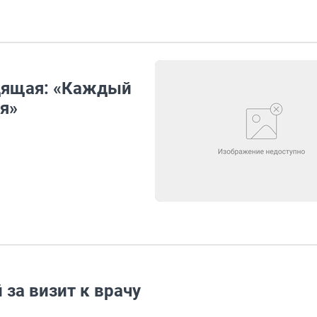
идящая: «Каждый
ья»
за визит к врачу