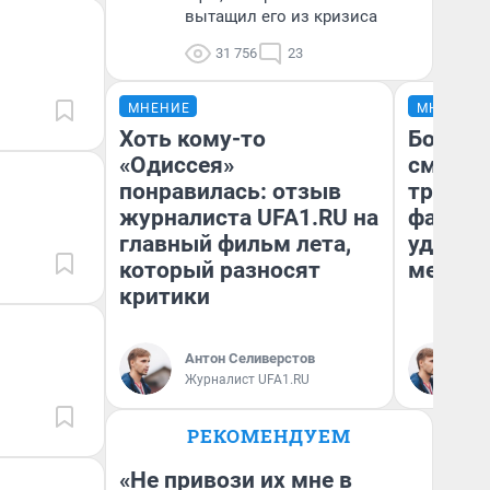
вытащил его из кризиса
31 756
23
МНЕНИЕ
МНЕНИЕ
Хоть кому-то
Боязнь
«Одиссея»
сможет
понравилась: отзыв
тренер
журналиста UFA1.RU на
фавори
главный фильм лета,
удержа
который разносят
месте
критики
Антон Селиверстов
Ан
Журналист UFA1.RU
Жу
РЕКОМЕНДУЕМ
«Не привози их мне в