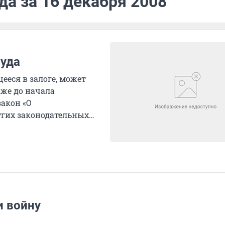
да за 16 декабря 2008
суда
еся в залоге, может
аже до начала
закон «О
ругих законодательных
и войну