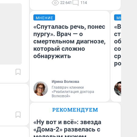
22 641
114
МНЕНИЕ
МНЕНИЕ
«Спуталась речь, понес
«В 199
пургу». Врач — о
строит
смертельном диагнозе,
обвали
который сложно
советс
обнаружить
сравни
россий
Ирина Волкова
Ол
Главврач клиники
Бл
«Реабилитация доктора
вл
Волковой»
би
РЕКОМЕНДУЕМ
«Ну вот и всё»: звезда
«Дома-2» развелась с
молодым мужем