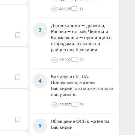
46 805
11
Давлеканово — деревня,
3
Раевка — не рай, Чишмы и
Кармаскалы — провинция с
огородами: отзывы на
райцентры Башкирии
35 932
20
Как звучит БПЛА.
4
Послушайте, жители
Башкирии: это может спасти
вашу жизнь
28 537
36
Обращение ФСБ к жителям
5
Башкирии