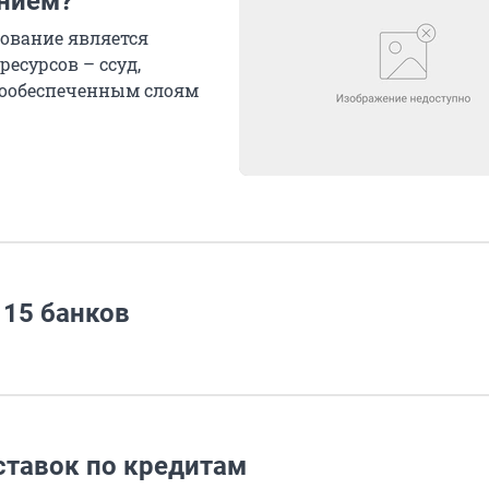
нием?
рование является
есурсов – ссуд,
лообеспеченным слоям
 15 банков
 ставок по кредитам