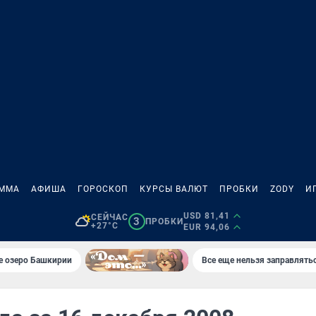
АММА
АФИША
ГОРОСКОП
КУРСЫ ВАЛЮТ
ПРОБКИ
ZODY
И
USD 81,41
СЕЙЧАС
3
ПРОБКИ
+27°C
EUR 94,06
е озеро Башкирии
Все еще нельзя заправлять