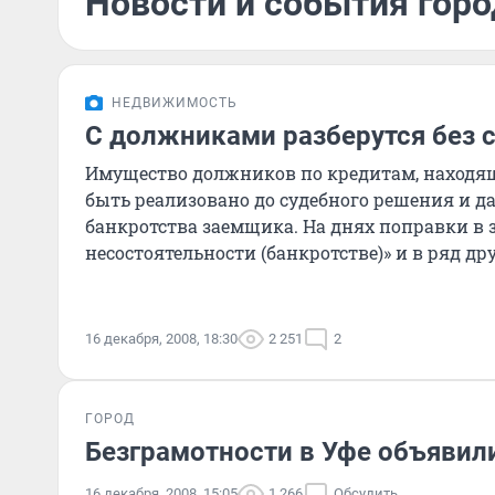
Новости и события горо
НЕДВИЖИМОСТЬ
С должниками разберутся без 
Имущество должников по кредитам, находяще
быть реализовано до судебного решения и д
банкротства заемщика. На днях поправки в 
несостоятельности (банкротстве)» и в ряд д
актов были приняты в перв
16 декабря, 2008, 18:30
2 251
2
ГОРОД
Безграмотности в Уфе объявил
16 декабря, 2008, 15:05
1 266
Обсудить