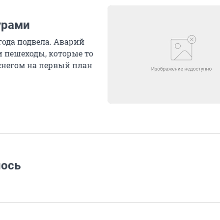
урами
года подвела. Аварий
ли пешеходы, которые то
 снегом на первый план
лось