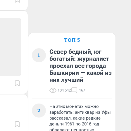
ТОП 5
Север бедный, юг
1
богатый: журналист
проехал все города
Башкирии — какой из
них лучший
104 542
167
На этих монетах можно
2
заработать: антиквар из Уфы
рассказал, какие редкие
деньги 1961 по 2016 год
обладают ценностью