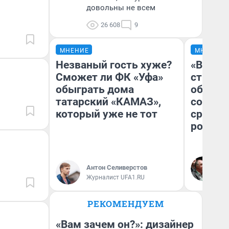
довольны не всем
26 608
9
МНЕНИЕ
МНЕНИЕ
Незваный гость хуже?
«В 199
Сможет ли ФК «Уфа»
строит
обыграть дома
обвали
татарский «КАМАЗ»,
советс
который уже не тот
сравни
россий
Ол
Бл
Антон Селиверстов
вл
Журналист UFA1.RU
би
РЕКОМЕНДУЕМ
«Вам зачем он?»: дизайнер