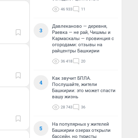
46 933
11
Давлеканово — деревня,
3
Раевка — не рай, Чишмы и
Кармаскалы — провинция с
огородами: отзывы на
райцентры Башкирии
36 418
20
Как звучит БПЛА.
4
Послушайте, жители
Башкирии: это может спасти
вашу жизнь
28 743
36
На популярных у жителей
5
Башкирии озерах открыли
бассейн, но туристы