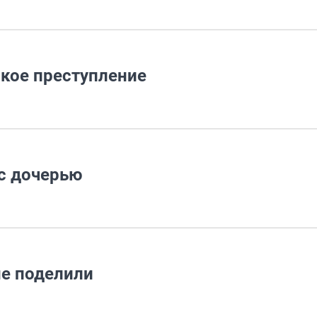
ское преступление
 с дочерью
не поделили