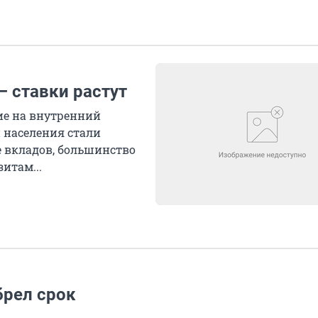
 ставки растут
ие на внутренний
и населения стали
 вкладов, большинство
итам...
брел срок