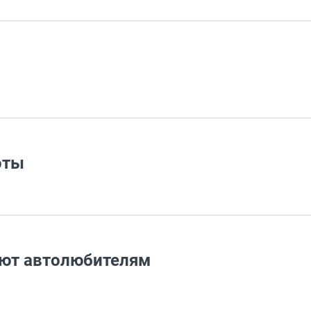
оты
лют автолюбителям