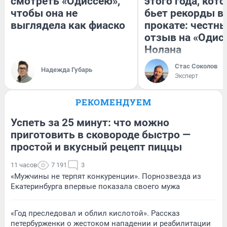
смотреть «Одиссею»,
этого года, кот
чтобы она не
бьет рекорды в
выглядела как фиаско
прокате: честн
отзыв на «Одис
Нолана
Стас Соколов
Надежда Губарь
Эксперт
РЕКОМЕНДУЕМ
Успеть за 25 минут: что можно
приготовить в сковороде быстро —
простой и вкусный рецепт пиццы
11 часов
7 191
3
«Мужчины не терпят конкуренции». Порнозвезда из
Екатеринбурга впервые показала своего мужа
«Год преследовал и облил кислотой». Рассказ
петербурженки о жестоком нападении и реабилитации