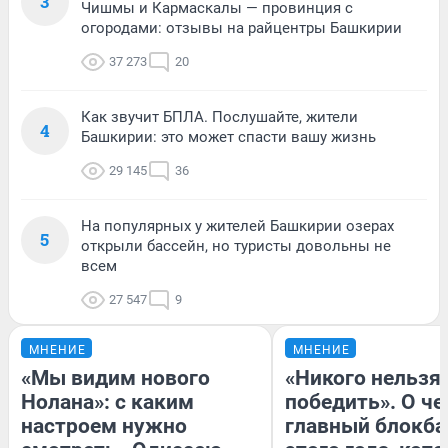
3
Чишмы и Кармаскалы — провинция с
огородами: отзывы на райцентры Башкирии
37 273
20
Как звучит БПЛА. Послушайте, жители
4
Башкирии: это может спасти вашу жизнь
29 145
36
На популярных у жителей Башкирии озерах
5
открыли бассейн, но туристы довольны не
всем
27 547
9
МНЕНИЕ
МНЕНИЕ
«Мы видим нового
«Никого нельзя
Нолана»: с каким
победить». О ч
настроем нужно
главный блокба