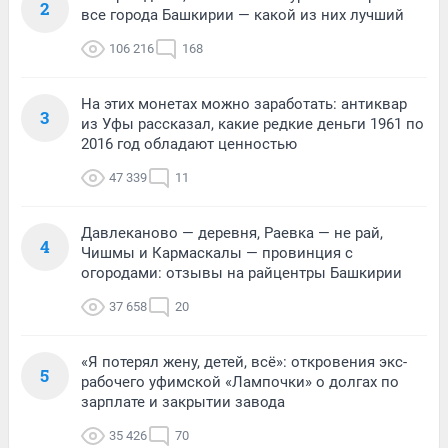
2
все города Башкирии — какой из них лучший
106 216
168
На этих монетах можно заработать: антиквар
3
из Уфы рассказал, какие редкие деньги 1961 по
2016 год обладают ценностью
47 339
11
Давлеканово — деревня, Раевка — не рай,
4
Чишмы и Кармаскалы — провинция с
огородами: отзывы на райцентры Башкирии
37 658
20
«Я потерял жену, детей, всё»: откровения экс-
5
рабочего уфимской «Лампочки» о долгах по
зарплате и закрытии завода
35 426
70