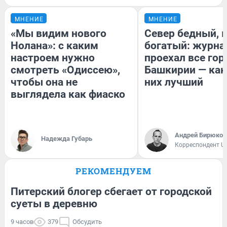
МНЕНИЕ
МНЕНИЕ
«Мы видим нового
Север бедный, 
Нолана»: с каким
богатый: журна
настроем нужно
проехал все гор
смотреть «Одиссею»,
Башкирии — как
чтобы она не
них лучший
выглядела как фиаско
Андрей Бирюков
Надежда Губарь
Корреспондент U
РЕКОМЕНДУЕМ
Питерский блогер сбегает от городской
суеты в деревню
9 часов
379
Обсудить