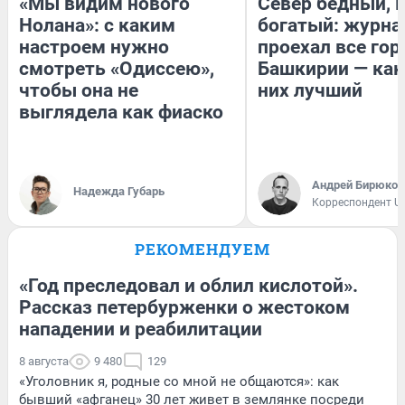
«Мы видим нового
Север бедный, 
Нолана»: с каким
богатый: журна
настроем нужно
проехал все гор
смотреть «Одиссею»,
Башкирии — как
чтобы она не
них лучший
выглядела как фиаско
Андрей Бирюков
Надежда Губарь
Корреспондент U
РЕКОМЕНДУЕМ
«Год преследовал и облил кислотой».
Рассказ петербурженки о жестоком
нападении и реабилитации
8 августа
9 480
129
«Уголовник я, родные со мной не общаются»: как
бывший «афганец» 30 лет живет в землянке посреди