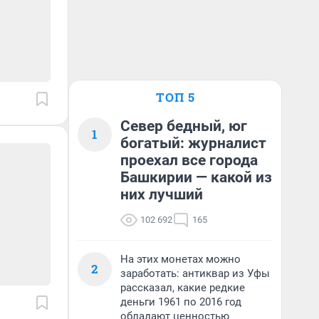
ТОП 5
Север бедный, юг
1
богатый: журналист
проехал все города
Башкирии — какой из
них лучший
102 692
165
На этих монетах можно
2
заработать: антиквар из Уфы
рассказал, какие редкие
деньги 1961 по 2016 год
обладают ценностью