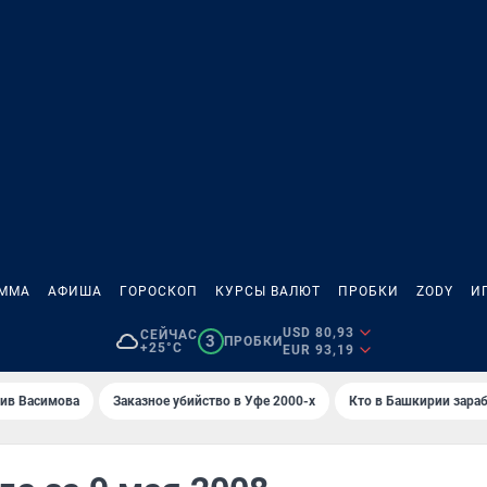
АММА
АФИША
ГОРОСКОП
КУРСЫ ВАЛЮТ
ПРОБКИ
ZODY
И
USD 80,93
СЕЙЧАС
3
ПРОБКИ
+25°C
EUR 93,19
ив Васимова
Заказное убийство в Уфе 2000-х
Кто в Башкирии зараб