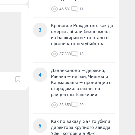
46 581
11
Кровавое Рождество: как до
3
смерти забили бизнесмена
из Башкирии и что стало с
организатором убийства
37 333
13
Давлеканово — деревня,
4
Раевка — не рай, Чишмы и
Кармаскалы — провинция с
огородами: отзывы на
райцентры Башкирии
33 653
20
Как по заказу. За что убили
5
директора крупного завода
Уфы, который в 90-х