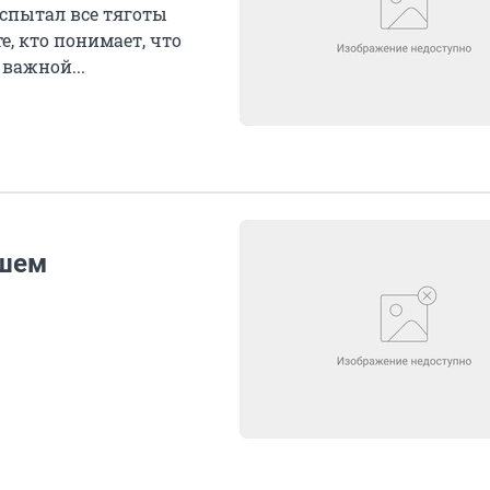
испытал все тяготы
, кто понимает, что
важной...
ршем