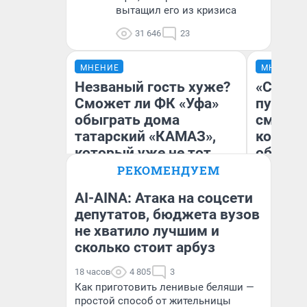
вытащил его из кризиса
31 646
23
МНЕНИЕ
МНЕНИЕ
Незваный гость хуже?
«Спутал
Сможет ли ФК «Уфа»
пургу».
обыграть дома
смерте
татарский «КАМАЗ»,
которы
который уже не тот
обнару
РЕКОМЕНДУЕМ
AI-AINA: Атака на соцсети
Ир
депутатов, бюджета вузов
Гл
Антон Селиверстов
не хватило лучшим и
«Р
Журналист UFA1.RU
Во
сколько стоит арбуз
18 часов
4 805
3
Как приготовить ленивые беляши —
простой способ от жительницы