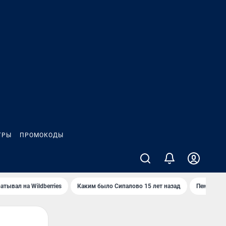
ГРЫ
ПРОМОКОДЫ
атывал на Wildberries
Каким было Сипалово 15 лет назад
Пенсионер