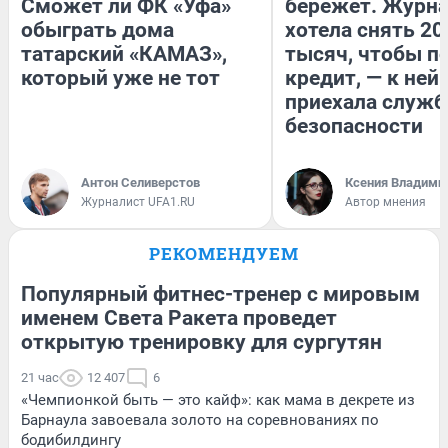
Сможет ли ФК «Уфа»
бережет. Журн
обыграть дома
хотела снять 20
татарский «КАМАЗ»,
тысяч, чтобы п
который уже не тот
кредит, — к ней
приехала служб
безопасности
Антон Селиверстов
Ксения Владими
Журналист UFA1.RU
Автор мнения
РЕКОМЕНДУЕМ
Популярный фитнес-тренер с мировым
именем Света Ракета проведет
открытую тренировку для сургутян
21 час
12 407
6
«Чемпионкой быть — это кайф»: как мама в декрете из
Барнаула завоевала золото на соревнованиях по
бодибилдингу