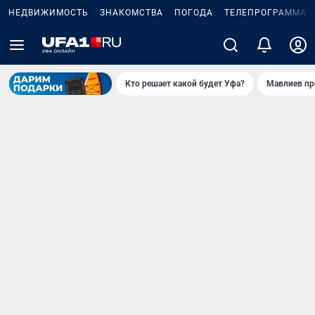
НЕДВИЖИМОСТЬ
ЗНАКОМСТВА
ПОГОДА
ТЕЛЕПРОГРАММА
Кто решает какой будет Уфа?
Мавлиев пр