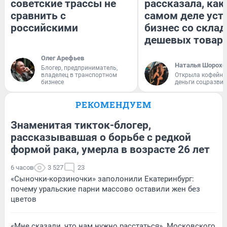
советские трассы не
рассказала, как
сравнить с
самом деле уст
российскими
бизнес со скла
дешевых товар
Олег Арефьев
Наталья Шорохо
Блогер, предприниматель,
владелец в транспортном
Открыла кофейну
бизнесе
деньги соцразви
РЕКОМЕНДУЕМ
Знаменитая тикток-блогер,
рассказывавшая о борьбе с редкой
формой рака, умерла в возрасте 26 лет
6 часов
3 527
23
«Сыночки-корзиночки» заполонили Екатеринбург:
почему уральские парни массово оставили жен без
цветов
«Мне сказали, что нам нужно расстаться». Московского