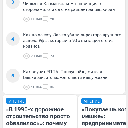
3
Чишмы и Кармаскалы — провинция с
огородами: отзывы на райцентры Башкирии
35 343
20
Как по заказу. За что убили директора крупного
4
завода Уфы, который в 90-х вытащил его из
кризиса
31 845
23
Как звучит БПЛА. Послушайте, жители
5
Башкирии: это может спасти вашу жизнь
28 356
35
МНЕНИЕ
МНЕНИЕ
«В 1990-х дорожное
«Покупаешь кот
строительство просто
мешке»:
обвалилось»: почему
предпринимате