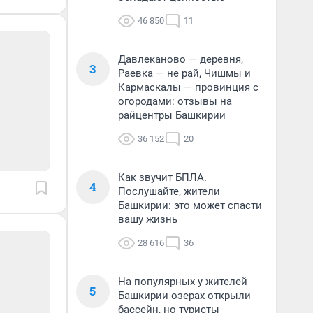
46 850
11
Давлеканово — деревня,
3
Раевка — не рай, Чишмы и
Кармаскалы — провинция с
огородами: отзывы на
райцентры Башкирии
36 152
20
Как звучит БПЛА.
4
Послушайте, жители
Башкирии: это может спасти
вашу жизнь
28 616
36
На популярных у жителей
5
Башкирии озерах открыли
бассейн, но туристы