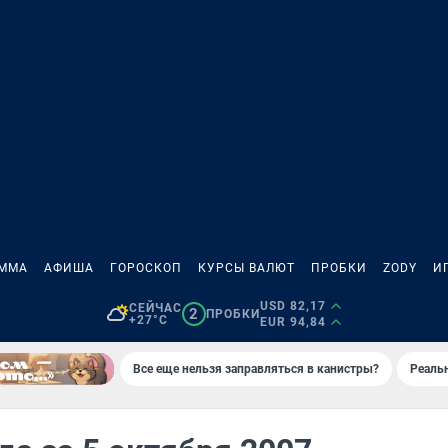
АММА
АФИША
ГОРОСКОП
КУРСЫ ВАЛЮТ
ПРОБКИ
ZODY
И
USD 82,17
СЕЙЧАС
2
ПРОБКИ
+27°C
EUR 94,84
Все еще нельзя заправляться в канистры?
Реаль