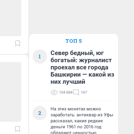
ТОП 5
Север бедный, юг
1
богатый: журналист
проехал все города
Башкирии — какой из
них лучший
104 684
167
На этих монетах можно
2
заработать: антиквар из Уфы
рассказал, какие редкие
деньги 1961 по 2016 год
обладают ценностью