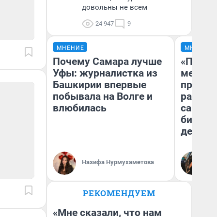
довольны не всем
24 947
9
МНЕНИЕ
МНЕНИЕ
Почему Самара лучше
«Покуп
Уфы: журналистка из
мешке»
Башкирии впервые
предпр
побывала на Волге и
рассказ
влюбилась
самом 
бизнес
дешевы
На
Назифа Нурмухаметова
От
де
РЕКОМЕНДУЕМ
«Мне сказали, что нам