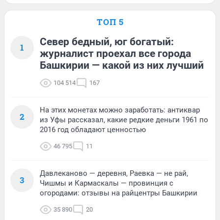
ТОП 5
Север бедный, юг богатый:
1
журналист проехал все города
Башкирии — какой из них лучший
104 514
167
На этих монетах можно заработать: антиквар
2
из Уфы рассказал, какие редкие деньги 1961 по
2016 год обладают ценностью
46 795
11
Давлеканово — деревня, Раевка — не рай,
3
Чишмы и Кармаскалы — провинция с
огородами: отзывы на райцентры Башкирии
35 890
20