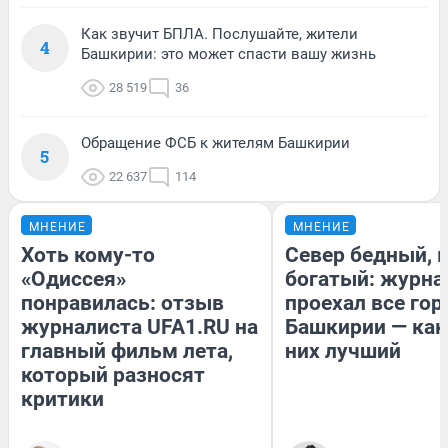
Как звучит БПЛА. Послушайте, жители
4
Башкирии: это может спасти вашу жизнь
28 519
36
Обращение ФСБ к жителям Башкирии
5
22 637
114
МНЕНИЕ
МНЕНИЕ
Хоть кому-то
Север бедный, 
«Одиссея»
богатый: журна
понравилась: отзыв
проехал все гор
журналиста UFA1.RU на
Башкирии — как
главный фильм лета,
них лучший
который разносят
критики