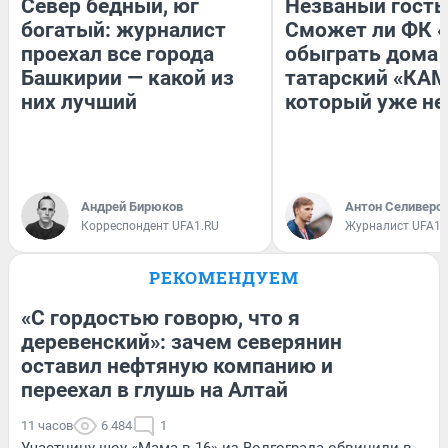
Север бедный, юг
Незваный гость
богатый: журналист
Сможет ли ФК 
проехал все города
обыграть дома
Башкирии — какой из
татарский «КАМ
них лучший
который уже не
Андрей Бирюков
Антон Селиверс
Корреспондент UFA1.RU
Журналист UFA1.
РЕКОМЕНДУЕМ
«С гордостью говорю, что я
деревенский»: зачем северянин
оставил нефтяную компанию и
переехал в глушь на Алтай
11 часов
6 484
1
Участницу шоу «Мама в 16» из Волгограда обвинили в