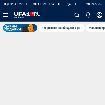
НЕДВИЖИМОСТЬ
ЗНАКОМСТВА
ПОГОДА
ТЕЛЕПРОГРАММА
Кто решает какой будет Уфа?
Мавлиев пр