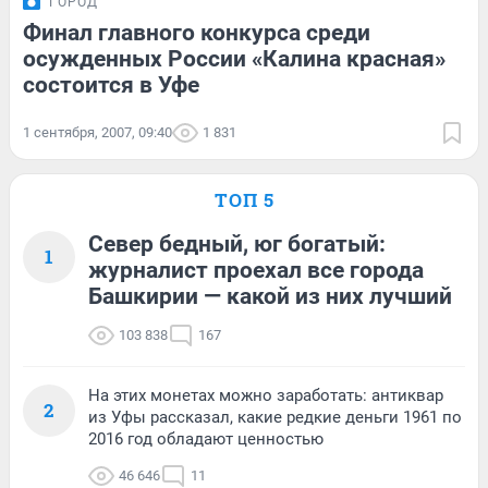
ГОРОД
Финал главного конкурса среди
осужденных России «Калина красная»
состоится в Уфе
1 сентября, 2007, 09:40
1 831
ТОП 5
Север бедный, юг богатый:
1
журналист проехал все города
Башкирии — какой из них лучший
103 838
167
На этих монетах можно заработать: антиквар
2
из Уфы рассказал, какие редкие деньги 1961 по
2016 год обладают ценностью
46 646
11