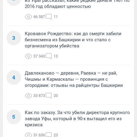
из Уфы рассказал, какие редкие деньги 1961 по
2016 год обладают ценностью
46 587
11
Кровавое Рождество: как до смерти забили
3
бизнесмена из Башкирии и что стало с
организатором убийства
37 343
13
Давлеканово — деревня, Раевка — не рай,
4
Чишмы и Кармаскалы — провинция с
огородами: отзывы на райцентры Башкирии
33 873
20
Как по заказу. За что убили директора крупного
5
завода Уфы, который в 90-х вытащил его из
кризиса
31 656
23