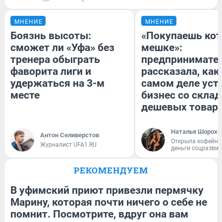
МНЕНИЕ
МНЕНИЕ
Боязнь высоты:
«Покупаешь кот
сможет ли «Уфа» без
мешке»:
тренера обыграть
предпринимате
фаворита лиги и
рассказала, как
удержаться на 3-м
самом деле уст
месте
бизнес со скла
дешевых товар
Наталья Шорохо
Антон Селиверстов
Открыла кофейну
Журналист UFA1.RU
деньги соцразви
РЕКОМЕНДУЕМ
В уфимский приют привезли пермячку
Марину, которая почти ничего о себе не
помнит. Посмотрите, вдруг она вам