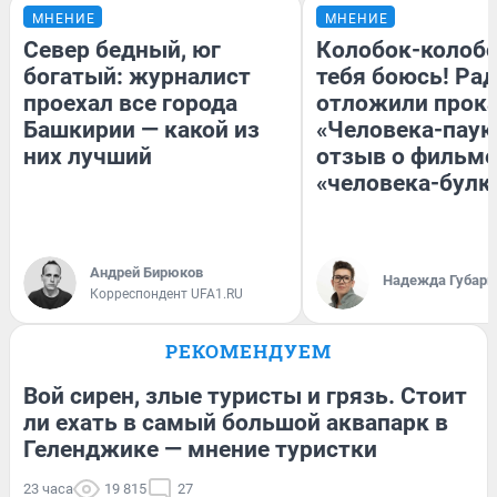
МНЕНИЕ
МНЕНИЕ
Север бедный, юг
Колобок-колобо
богатый: журналист
тебя боюсь! Рад
проехал все города
отложили прок
Башкирии — какой из
«Человека-паук
них лучший
отзыв о фильме
«человека-булк
Андрей Бирюков
Надежда Губарь
Корреспондент UFA1.RU
РЕКОМЕНДУЕМ
Вой сирен, злые туристы и грязь. Стоит
ли ехать в самый большой аквапарк в
Геленджике — мнение туристки
23 часа
19 815
27