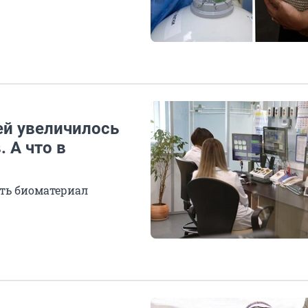
ей увеличилось
 А что в
ить биоматериал