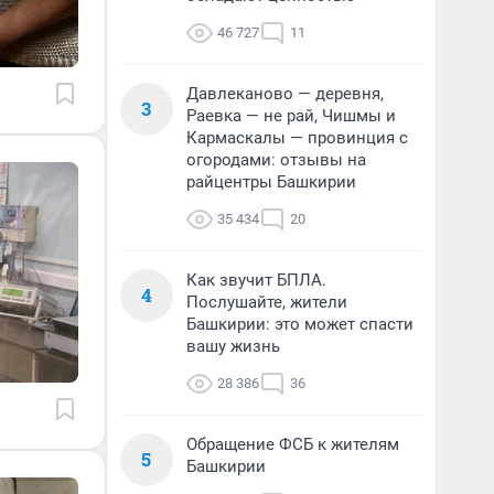
46 727
11
Давлеканово — деревня,
3
Раевка — не рай, Чишмы и
Кармаскалы — провинция с
огородами: отзывы на
райцентры Башкирии
35 434
20
Как звучит БПЛА.
4
Послушайте, жители
Башкирии: это может спасти
вашу жизнь
28 386
36
Обращение ФСБ к жителям
5
Башкирии