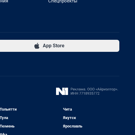
ения
Спецпроекты
App Store
Тольятти
Чита
Тула
Якутск
Тюмень
Ярославль
Уфа