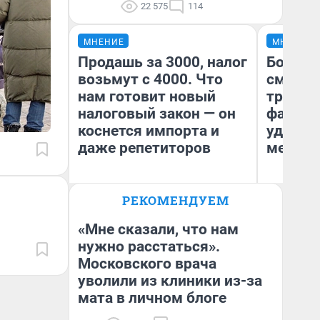
22 575
114
МНЕНИЕ
МНЕНИЕ
Продашь за 3000, налог
Боязнь
возьмут с 4000. Что
сможет
нам готовит новый
тренер
налоговый закон — он
фавори
коснется импорта и
удержа
даже репетиторов
месте
РЕКОМЕНДУЕМ
Ан
Анастасия Завгородняя
Жу
«Мне сказали, что нам
нужно расстаться».
Московского врача
уволили из клиники из-за
мата в личном блоге