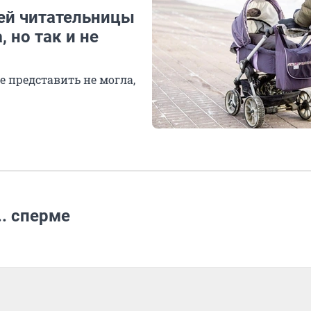
шей читательницы
, но так и не
е представить не могла,
.. сперме