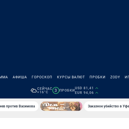
АММА
АФИША
ГОРОСКОП
КУРСЫ ВАЛЮТ
ПРОБКИ
ZODY
И
USD 81,41
СЕЙЧАС
3
ПРОБКИ
+16°C
EUR 94,06
иев против Васимова
Заказное убийство в Уфе