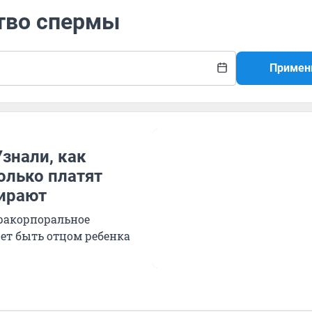
ство спермы
Примен
знали, как
колько платят
бирают
ракорпоральное
жет быть отцом ребенка