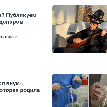
а? Публикуем
 донором
ечатляют
ся внук».
оторая родила