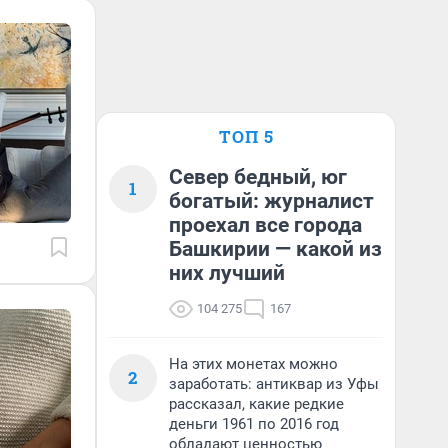
ТОП 5
Север бедный, юг
1
богатый: журналист
проехал все города
Башкирии — какой из
них лучший
104 275
167
На этих монетах можно
2
заработать: антиквар из Уфы
рассказал, какие редкие
деньги 1961 по 2016 год
обладают ценностью