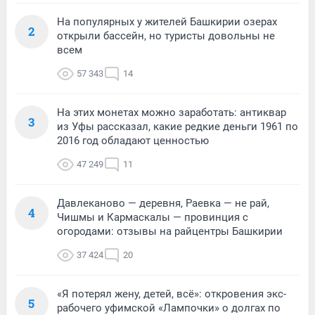
На популярных у жителей Башкирии озерах
2
открыли бассейн, но туристы довольны не
всем
57 343
14
На этих монетах можно заработать: антиквар
3
из Уфы рассказал, какие редкие деньги 1961 по
2016 год обладают ценностью
47 249
11
Давлеканово — деревня, Раевка — не рай,
4
Чишмы и Кармаскалы — провинция с
огородами: отзывы на райцентры Башкирии
37 424
20
«Я потерял жену, детей, всё»: откровения экс-
5
рабочего уфимской «Лампочки» о долгах по