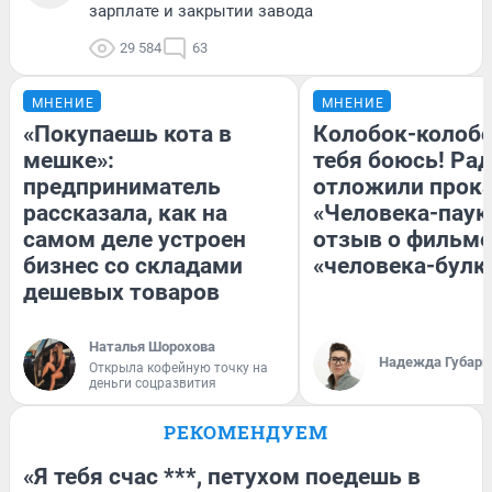
зарплате и закрытии завода
29 584
63
МНЕНИЕ
МНЕНИЕ
«Покупаешь кота в
Колобок-колобо
мешке»:
тебя боюсь! Рад
предприниматель
отложили прок
рассказала, как на
«Человека-паук
самом деле устроен
отзыв о фильме
бизнес со складами
«человека-булк
дешевых товаров
Наталья Шорохова
Надежда Губарь
Открыла кофейную точку на
деньги соцразвития
РЕКОМЕНДУЕМ
«Я тебя счас ***, петухом поедешь в