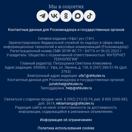
Мы в соцсетях
Контактные данные для Роскомнадзора и государственных органов
Сетевое издание «Уфа1.ру» (18+)
Зарегистрировано Федеральной службой по надзору в сфере связи,
информационных технологий и массовых коммуникаций (Роскомнадзор)
Регистрационный номер СМИ ЭЛ № ФС 77– 84716 от 06.02.2023 г.
Учредитель: Общество с ограниченной ответственностью "ИНТЕРНЕТ
ТЕХНОЛОГИИ"
Главный редактор: Петрушкина Светлана Алексеевна
Адрес редакции: 450006, г. Уфа, ул. Ленина, д. 156, 8 (347) 286-51-96 (доб.
3763)
Электронный адрес редакции:
ufa1@shkulev.ru
Контактные данные для Роскомнадзора и государственных органов:
juristchel@shkulev.ru
Техподдержка:
help@shkulev.ru
Связаться с отделом продаж: моб. 8 (992) 212-32-74, раб. 8 800 2000-383,
доб. 3614,
reklamangs@shkulev.ru
Редакция сайта не несет ответственности за достоверность
информации, содержащейся в рекламных объявлениях.
Информация об ограничениях
Политика использования cookies