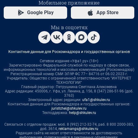
Мобильное приложение
Google Play
App Store
Мы в соцсетях
Контактные данные для Роскомнадзора и государственных органов
Сетевое издание «Уфа1.ру» (18+)
Зарегистрировано Федеральной службой по надзору в сфере связи,
информационных технологий и массовых коммуникаций (Роскомнадзор)
Регистрационный номер СМИ ЭЛ № ФС 77– 84716 от 06.02.2023 г.
Учредитель: Общество с ограниченной ответственностью "ИНТЕРНЕТ
ТЕХНОЛОГИИ"
Главный редактор: Петрушкина Светлана Алексеевна
Адрес редакции: 450006, г. Уфа, ул. Ленина, д. 156, 8 (347) 286-51-96 (доб.
3763)
Электронный адрес редакции:
ufa1@shkulev.ru
Контактные данные для Роскомнадзора и государственных органов:
juristchel@shkulev.ru
Техподдержка:
help@shkulev.ru
Связаться с отделом продаж: моб. 8 (992) 212-32-74, раб. 8 800 2000-383,
доб. 3614,
reklamangs@shkulev.ru
Редакция сайта не несет ответственности за достоверность
информации, содержащейся в рекламных объявлениях.