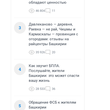
обладают ценностью
46 804
11
Давлеканово — деревня,
3
Раевка — не рай, Чишмы и
Кармаскалы — провинция с
огородами: отзывы на
райцентры Башкирии
35 926
20
Как звучит БПЛА.
4
Послушайте, жители
Башкирии: это может спасти
вашу жизнь
28 533
36
Обращение ФСБ к жителям
5
Башкирии