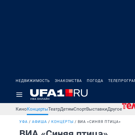
НЕДВИЖИМОСТЬ
ЗНАКОМСТВА
ПОГОДА
ТЕЛЕПРОГР
Кино
Концерты
Театр
Детям
Спорт
Выставки
Другое
УФА
АФИША
КОНЦЕРТЫ
ВИА «СИНЯЯ ПТИЦА»
ВИА «Синяя птица»