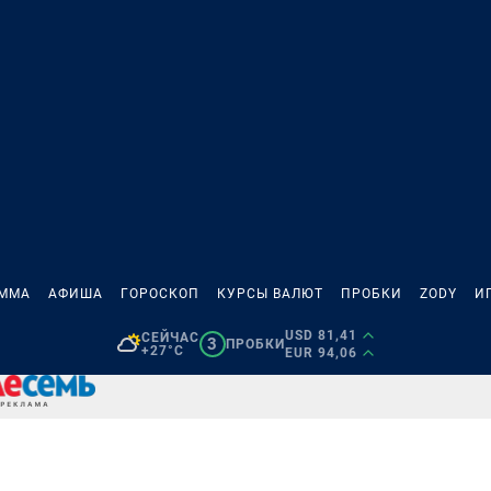
АММА
АФИША
ГОРОСКОП
КУРСЫ ВАЛЮТ
ПРОБКИ
ZODY
И
USD 81,41
СЕЙЧАС
3
ПРОБКИ
+27°C
EUR 94,06