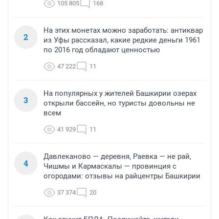
105 805
168
На этих монетах можно заработать: антиквар
2
из Уфы рассказал, какие редкие деньги 1961
по 2016 год обладают ценностью
47 222
11
На популярных у жителей Башкирии озерах
3
открыли бассейн, но туристы довольны не
всем
41 929
11
Давлеканово — деревня, Раевка — не рай,
4
Чишмы и Кармаскалы — провинция с
огородами: отзывы на райцентры Башкирии
37 374
20