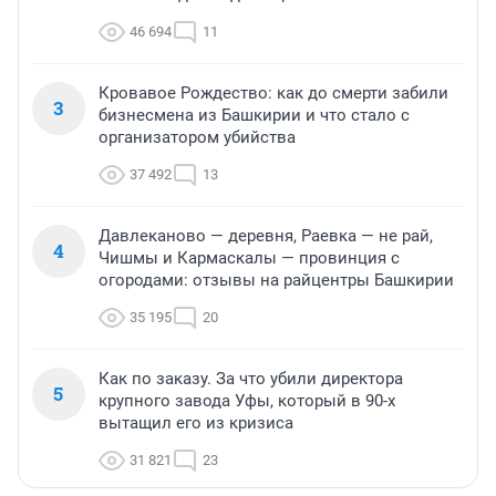
46 694
11
Кровавое Рождество: как до смерти забили
3
бизнесмена из Башкирии и что стало с
организатором убийства
37 492
13
Давлеканово — деревня, Раевка — не рай,
4
Чишмы и Кармаскалы — провинция с
огородами: отзывы на райцентры Башкирии
35 195
20
Как по заказу. За что убили директора
5
крупного завода Уфы, который в 90-х
вытащил его из кризиса
31 821
23