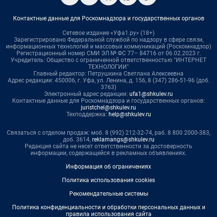
Контактные данные для Роскомнадзора и государственных органов
Сетевое издание «Уфа1.ру» (18+)
Зарегистрировано Федеральной службой по надзору в сфере связи,
информационных технологий и массовых коммуникаций (Роскомнадзор)
Регистрационный номер СМИ ЭЛ № ФС 77– 84716 от 06.02.2023 г.
Учредитель: Общество с ограниченной ответственностью "ИНТЕРНЕТ
ТЕХНОЛОГИИ"
Главный редактор: Петрушкина Светлана Алексеевна
Адрес редакции: 450006, г. Уфа, ул. Ленина, д. 156, 8 (347) 286-51-96 (доб.
3763)
Электронный адрес редакции:
ufa1@shkulev.ru
Контактные данные для Роскомнадзора и государственных органов:
juristchel@shkulev.ru
Техподдержка:
help@shkulev.ru
Связаться с отделом продаж: моб. 8 (992) 212-32-74, раб. 8 800 2000-383,
доб. 3614,
reklamangs@shkulev.ru
Редакция сайта не несет ответственности за достоверность
информации, содержащейся в рекламных объявлениях.
Информация об ограничениях
Политика использования cookies
Рекомендательные системы
Политика конфиденциальности и обработки персональных данных и
правила использования сайта