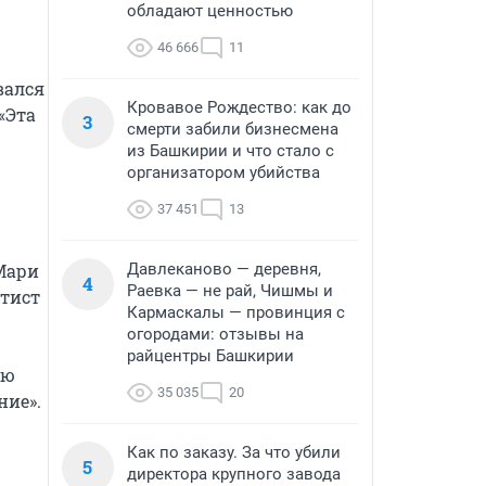
обладают ценностью
46 666
11
ался 
Кровавое Рождество: как до
Эта 
3
смерти забили бизнесмена
из Башкирии и что стало с
организатором убийства
37 451
13
ари 
Давлеканово — деревня,
4
Раевка — не рай, Чишмы и
тист 
Кармаскалы — провинция с
огородами: отзывы на
райцентры Башкирии
ю 
35 035
20
ие».

Как по заказу. За что убили
5
директора крупного завода