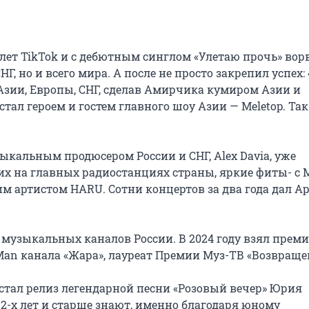
лет TikTok и с дебютным синглом «Улетаю прочь» ворв
, но и всего мира. А после не просто закрепил успех: «
зии, Европы, СНГ, сделав Амирчика кумиром Азии и 
ал героем и гостем главного шоу Азии — Meletop. Так 
ыкальным продюсером России и СНГ, Alex Davia, уже 
 на главных радиостанциях страны, яркие фиты- с М
 артистом HARU. Сотни концертов за два года дал Ар
 музыкальных каналов России. В 2024 году взял преми
Man канала «Жара», лауреат Премии Муз-ТВ «Возвращен
тал релиз легендарной песни «Розовый вечер» Юрия 
2-х лет и старше знают, именно благодаря юному 