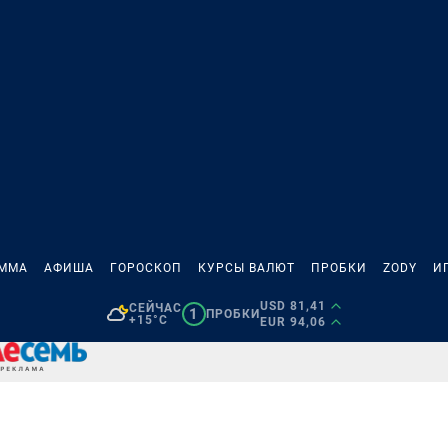
АММА
АФИША
ГОРОСКОП
КУРСЫ ВАЛЮТ
ПРОБКИ
ZODY
И
USD 81,41
СЕЙЧАС
1
ПРОБКИ
+15°C
EUR 94,06