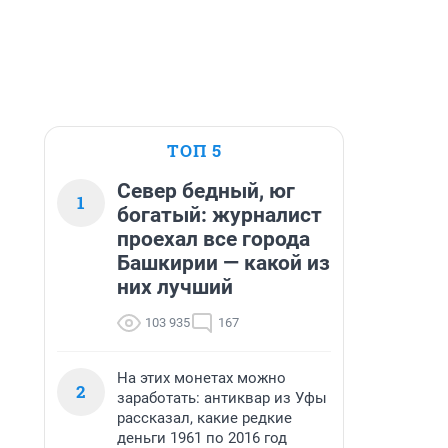
ТОП 5
Север бедный, юг
1
богатый: журналист
проехал все города
Башкирии — какой из
них лучший
103 935
167
На этих монетах можно
2
заработать: антиквар из Уфы
рассказал, какие редкие
деньги 1961 по 2016 год