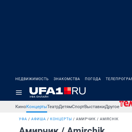
НЕДВИЖИМОСТЬ
ЗНАКОМСТВА
ПОГОДА
ТЕЛЕПРОГР
Кино
Концерты
Театр
Детям
Спорт
Выставки
Другое
УФА
АФИША
КОНЦЕРТЫ
АМИРЧИК / AMIRCHIK
Амирчик / Amirchik